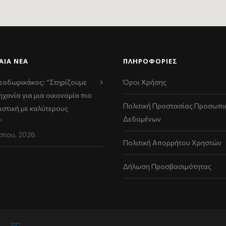
ΑΊΑ ΝΈΑ
ΠΛΗΡΟΦΟΡΙΕΣ
εοδωρικάκος: “Στηρίζουμε
Όροι Χρήσης
ηχανία για μια οικονομία πιο
Πολιτική Προστασίας Προσωπι
ιστική με καλύτερους
Δεδομένων
”
στου, 2026
Πολιτική Απορρήτου Χρηστών
Δήλωση Προσβασιμότητας