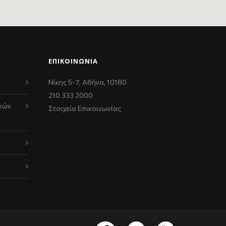
ΕΠΙΚΟΙΝΩΝΊΑ
Νίκης 5-7, Αθήνα, 10180
210 333 2000
κών
Στοιχεία Επικοινωνίας