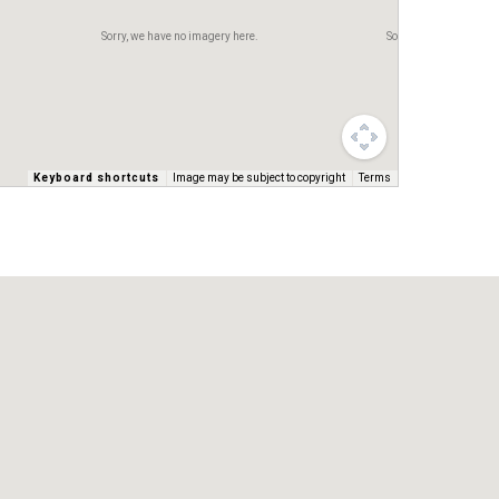
Sorry, we have no imagery here.
Sorry, we have no imag
Keyboard shortcuts
Image may be subject to copyright
Terms