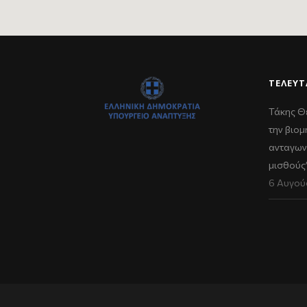
ΤΕΛΕΥΤ
Τάκης Θ
την βιομ
ανταγων
μισθούς
6 Αυγού