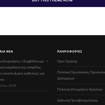
ΑΊΑ ΝΈΑ
ΠΛΗΡΟΦΟΡΙΕΣ
εοδωρικάκος: «Συμβάλλουμε
Όροι Χρήσης
ική ασφάλεια της πατρίδας
Πολιτική Προστασίας Προσωπι
νέο αναπτυξιακό καθεστώς για
Δεδομένων
να»
στου, 2026
Πολιτική Απορρήτου Χρηστών
Δήλωση Προσβασιμότητας