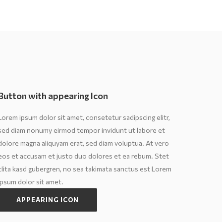
Button with appearing Icon
Lorem ipsum dolor sit amet, consetetur sadipscing elitr,
sed diam nonumy eirmod tempor invidunt ut labore et
dolore magna aliquyam erat, sed diam voluptua. At vero
eos et accusam et justo duo dolores et ea rebum. Stet
clita kasd gubergren, no sea takimata sanctus est Lorem
ipsum dolor sit amet.
APPEARING ICON