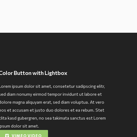
Color Button with Lightbox
Lorem ipsum dolor sit amet, consetetur sadipscing elitr,
sed diam nonumy eirmod tempor invidunt ut labore et
dolore magna aliquyam erat, sed diam voluptua. At vero
eos et accusam et justo duo dolores et ea rebum. Stet
clita kasd gubergren, no sea takimata sanctus est Lorem
ipsum dolor sit amet.
VIMEO VIDEO