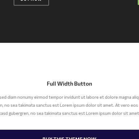
Full Width Button
, sed diam nonumy eirmod tempor invidunt ut labore et dolore magna ali
en, no sea takimata sanctus est Lorem ipsum dolor sit amet. At vero eos 
kasd gubergren, no sea takimata sanctus est Lorem ipsum dolor sit amet
BUY THIS THEME NOW