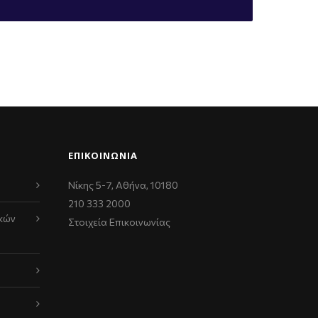
ΕΠΙΚΟΙΝΩΝΊΑ
Νίκης 5-7, Αθήνα, 10180
210 333 2000
κών
Στοιχεία Επικοινωνίας