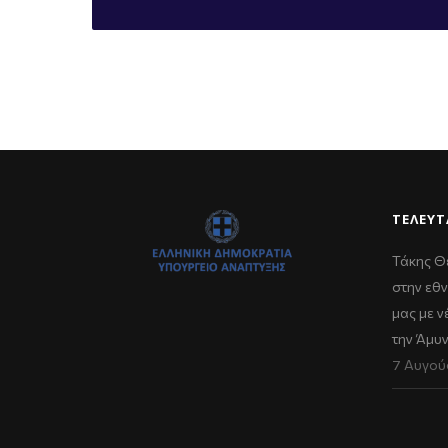
ΤΕΛΕΥΤ
Τάκης Θ
στην εθν
μας με 
την Άμυ
7 Αυγού