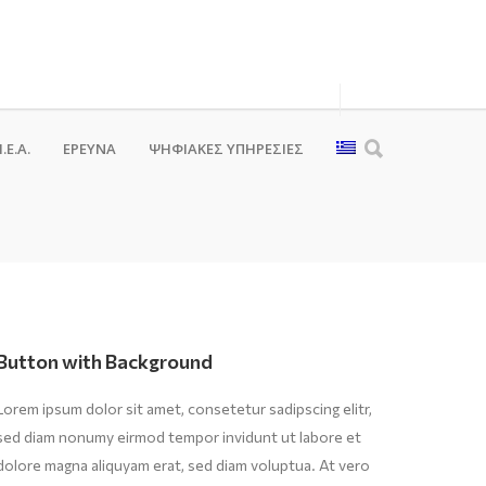
.Ε.Α.
ΕΡΕΥΝΑ
ΨΗΦΙΑΚΈΣ ΥΠΗΡΕΣΊΕΣ
Button with Background
Lorem ipsum dolor sit amet, consetetur sadipscing elitr,
sed diam nonumy eirmod tempor invidunt ut labore et
dolore magna aliquyam erat, sed diam voluptua. At vero