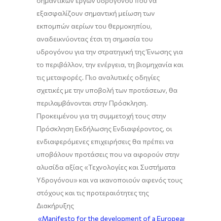
σημαντικών έργων υδρογόνου που να
εξασφαλίζουν σημαντική μείωση των
εκπομπών αερίων του θερμοκηπίου,
αναδεικνύοντας έτσι τη σημασία του
υδρογόνου για την στρατηγική της Ένωσης για
το περιβάλλον, την ενέργεια, τη βιομηχανία και
τις μεταφορές. Πιο αναλυτικές οδηγίες
σχετικές με την υποβολή των προτάσεων, θα
περιλαμβάνονται στην Πρόσκληση.
Προκειμένου για τη συμμετοχή τους στην
Πρόσκληση Εκδήλωσης Ενδιαφέροντος, οι
ενδιαφερόμενες επιχειρήσεις θα πρέπει να
υποβάλουν προτάσεις που να αφορούν στην
αλυσίδα αξίας «Τεχνολογίες και Συστήματα
Υδρογόνου» και να ικανοποιούν αφενός τους
στόχους και τις προτεραιότητες της
Διακήρυξης
«Manifesto for the development of a European“Hydrogen 