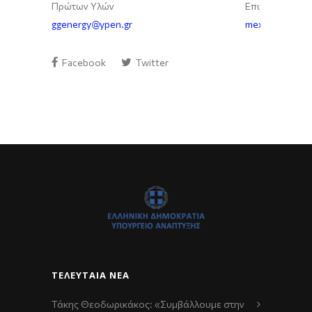
Πρώτων Υλών
Επιχειρηματική
ggenergy@ypen.gr
mexa_a@ggb.gr
Facebook
Twitter
ΤΕΛΕΥΤΑΊΑ ΝΈΑ
Τάκης Θεοδωρικάκος: «Συμβάλλουμε στην