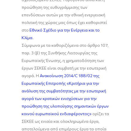
προώθηση της ευθυγράμμισης των
επενδύσεων αυτών με την εθνική ενεργειακή
πολιτική της χώρας μας όπως έχει καθοριστεί
στο
Εθνικό Σχέδιο για την Ενέργεια και το
Κλίμα
.
Σύμφωνα με τα καθοριζόμενα στο άρθρο 107,
παρ. 3 (β) της Συνθήκης Λειτουργίας της
Ευρωπαϊκής Ένωσης, η χρηματοδότηση των
έργων ΣΕΚΕΕ είναι συμβατή με την εσωτερική
αγορά. Η
Ανακοίνωση 2014/C 188/02 της
Ευρωπαϊκής Επιτροπής «Κριτήρια για την
ανάλυση της συμβατότητας με την εσωτερική
αγορά των κρατικών ενισχύσεων για την
προώθηση της υλοποίησης σημαντικών έργων
κοινού ευρωπαϊκού ενδιαφέροντος»
ορίζει τα
ΣΕΚΕΕ ως ενιαία και ολοκληρωμένα έργα,
αποτελούμενα από επιμέρους έργα τα οποία