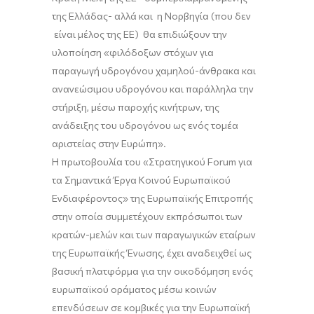
της Ελλάδας- αλλά και η Νορβηγία (που δεν
είναι μέλος της ΕΕ) θα επιδιώξουν την
υλοποίηση «φιλόδοξων στόχων για
παραγωγή υδρογόνου χαμηλού-άνθρακα και
ανανεώσιμου υδρογόνου και παράλληλα την
στήριξη, μέσω παροχής κινήτρων, της
ανάδειξης του υδρογόνου ως ενός τομέα
αριστείας στην Ευρώπη».
Η πρωτοβουλία του «Στρατηγικού Forum για
τα Σημαντικά Έργα Κοινού Ευρωπαϊκού
Ενδιαφέροντος» της Ευρωπαϊκής Επιτροπής
στην οποία συμμετέχουν εκπρόσωποι των
κρατών-μελών και των παραγωγικών εταίρων
της Ευρωπαϊκής Ένωσης, έχει αναδειχθεί ως
βασική πλατφόρμα για την οικοδόμηση ενός
ευρωπαϊκού οράματος μέσω κοινών
επενδύσεων σε κομβικές για την Ευρωπαϊκή