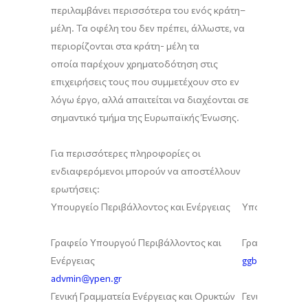
περιλαμβάνει περισσότερα του ενός κράτη–
μέλη. Τα οφέλη του δεν πρέπει, άλλωστε, να
περιορίζονται στα κράτη- μέλη τα
οποία παρέχουν χρηματοδότηση στις
επιχειρήσεις τους που συμμετέχουν στο εν
λόγω έργο, αλλά απαιτείται να διαχέονται σε
σημαντικό τμήμα της Ευρωπαϊκής Ένωσης.
Για περισσότερες πληροφορίες οι
ενδιαφερόμενοι μπορούν να αποστέλλουν
ερωτήσεις:
Υπουργείο Περιβάλλοντος και Ενέργειας
Υπουργείο Ανά
Γραφείο Υπουργού Περιβάλλοντος και
Γραφείο Γενικ
Ενέργειας
ggb1@gge.gr
advmin@ypen.gr
Γενική Γραμματεία Ενέργειας και Ορυκτών
Γενική Δ/νση Β