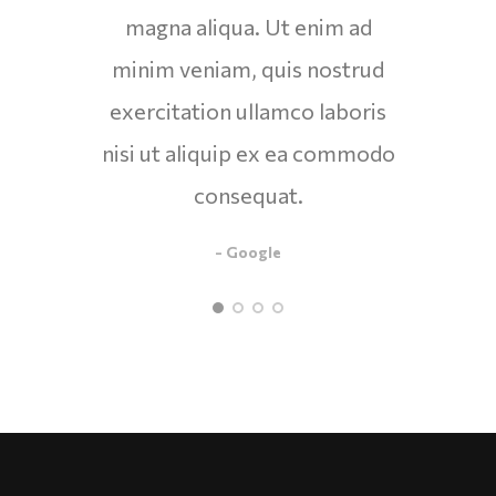
magna aliqua. Ut enim ad
ma
minim veniam, quis nostrud
min
exercitation ullamco laboris
exer
nisi ut aliquip ex ea commodo
nisi 
consequat.
- Google