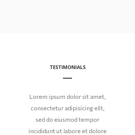
TESTIMONIALS
Lorem ipsum dolor sit amet,
Lore
consectetur adipisicing elit,
cons
sed do eiusmod tempor
s
incididunt ut labore et dolore
incid