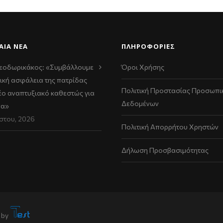
ΑΊΑ ΝΈΑ
ΠΛΗΡΟΦΟΡΙΕΣ
εοδωρικάκος: «Συμβάλλουμε
Όροι Χρήσης
ική ασφάλεια της πατρίδας
Πολιτική Προστασίας Προσωπι
νέο αναπτυξιακό καθεστώς για
Δεδομένων
να»
στου, 2026
Πολιτική Απορρήτου Χρηστών
Δήλωση Προσβασιμότητας
 by