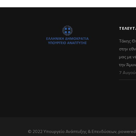
ΤΕΛΕΥΤ
Τάκης Θ
στην εθν
μας με 
την Άμυ
7 Αυγού
© 2022 Υπουργείο Ανάπτυξης & Επενδύσεων, powered