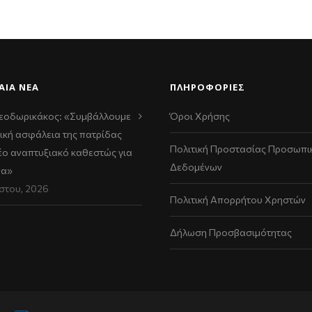
ΑΊΑ ΝΈΑ
ΠΛΗΡΟΦΟΡΙΕΣ
εοδωρικάκος: «Συμβάλλουμε
Όροι Χρήσης
ική ασφάλεια της πατρίδας
Πολιτική Προστασίας Προσωπι
νέο αναπτυξιακό καθεστώς για
Δεδομένων
να»
στου, 2026
Πολιτική Απορρήτου Χρηστών
Δήλωση Προσβασιμότητας