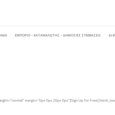
ΑΝΙΑ
ΕΜΠΟΡΙΟ – ΚΑΤΑΝΑΛΩΤΗΣ – ΔΗΜΟΣΙΕΣ ΣΥΜΒΑΣΕΙΣ
ΔΙ.Μ
weight=”normal” margin=”0px 0px 20px 0px”]Sign Up for Free[/minti_tex