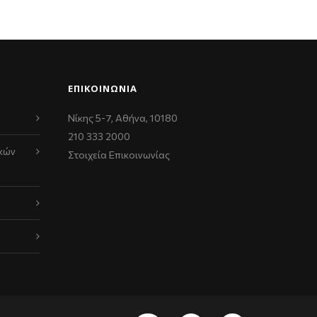
ΕΠΙΚΟΙΝΩΝΊΑ
Νίκης 5-7, Αθήνα, 10180
210 333 2000
κών
Στοιχεία Επικοινωνίας