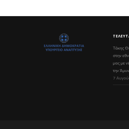
ΤΕΛΕΥΤ
Τάκης Θ
στην εθν
μας με 
την Άμυ
7 Αυγού