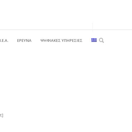
.Ε.Α.
ΕΡΕΥΝΑ
ΨΗΦΙΑΚΈΣ ΥΠΗΡΕΣΊΕΣ
t]
[contact-form-7 404 "Δεν βρέθηκε"]