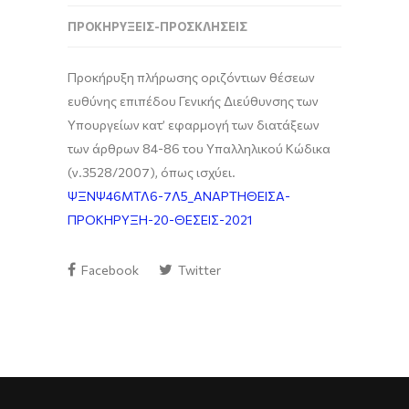
ΠΡΟΚΗΡΎΞΕΙΣ-ΠΡΟΣΚΛΉΣΕΙΣ
Προκήρυξη πλήρωσης οριζόντιων θέσεων
ευθύνης επιπέδου Γενικής Διεύθυνσης των
Υπουργείων κατ’ εφαρμογή των διατάξεων
των άρθρων 84-86 του Υπαλληλικού Κώδικα
(ν.3528/2007), όπως ισχύει.
ΨΞΝΨ46ΜΤΛ6-7Λ5_ΑΝΑΡΤΗΘΕΙΣΑ-
ΠΡΟΚΗΡΥΞΗ-20-ΘΕΣΕΙΣ-2021
Facebook
Twitter