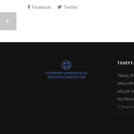
Facebook
Twitter
ΤΕΛΕΥΤ
Τάκης Θ
στην εθν
μας με 
την Άμυ
7 Αυγού