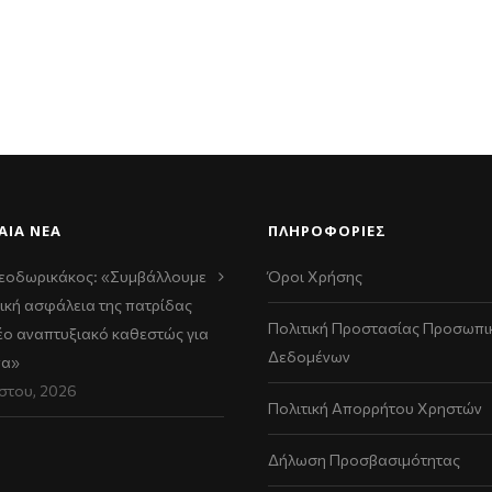
ΑΊΑ ΝΈΑ
ΠΛΗΡΟΦΟΡΙΕΣ
εοδωρικάκος: «Συμβάλλουμε
Όροι Χρήσης
ική ασφάλεια της πατρίδας
Πολιτική Προστασίας Προσωπι
νέο αναπτυξιακό καθεστώς για
Δεδομένων
να»
στου, 2026
Πολιτική Απορρήτου Χρηστών
Δήλωση Προσβασιμότητας