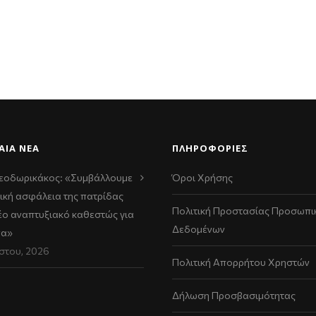
ΑΊΑ ΝΈΑ
ΠΛΗΡΟΦΟΡΙΕΣ
εοδωρικάκος: «Συμβάλλουμε
Όροι Χρήσης
ική ασφάλεια της πατρίδας
Πολιτική Προστασίας Προσωπι
νέο αναπτυξιακό καθεστώς για
Δεδομένων
να»
στου, 2026
Πολιτική Απορρήτου Χρηστών
Δήλωση Προσβασιμότητας