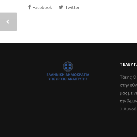
Facebook
Twitter
ΤΕΛΕΥΤ
Τάκης Θ
στην εθν
μας με 
την Άμυ
7 Αυγού