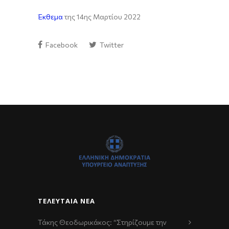
Έκθεμα
της 14ης Μαρτίου 2022
Facebook
Twitter
ΤΕΛΕΥΤΑΊΑ ΝΈΑ
Τάκης Θεοδωρικάκος: “Στηρίζουμε την