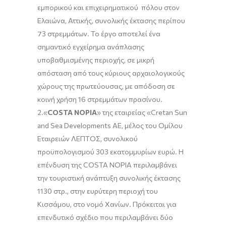
εμπορικού και επιχειρηματικού πόλου στον
Ελαιώνα, Αττικής, συνολικής έκτασης περίπου
73 στρεμμάτων. Το έργο αποτελεί ένα
σημαντικό εγχείρημα ανάπλασης
υποβαθμισμένης περιοχής, σε μικρή
απόσταση από τους κύριους αρχαιολογικούς
χώρους της πρωτεύουσας, με απόδοση σε
κοινή χρήση 16 στρεμμάτων πρασίνου.
2.«
COSTA NOPIA
» της εταιρείας «Cretan Sun
and Sea Developments ΑΕ, μέλος του Ομίλου
Εταιρειών ΛΕΠΤΟΣ, συνολικού
προϋπολογισμού 303 εκατομμυρίων ευρώ. Η
επένδυση της COSTA NOPIA περιλαμβάνει
την τουριστική ανάπτυξη συνολικής έκτασης
1130 στρ., στην ευρύτερη περιοχή του
Κισσάμου, στο νομό Χανίων. Πρόκειται για
επενδυτικό σχέδιο που περιλαμβάνει δύο