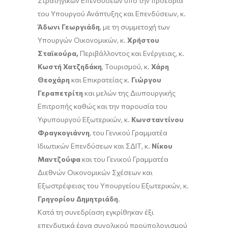
Στρατηγικών Επενδύσεων υπό την προεδρία
του Υπουργού Ανάπτυξης και Επενδύσεων, κ.
Άδωνι Γεωργιάδη
, με τη συμμετοχή των
Υπουργών Οικονομικών, κ.
Χρήστου
Σταϊκούρα,
Περιβάλλοντος και Ενέργειας, κ.
Κωστή Χατζηδάκη
, Τουρισμού, κ.
Χάρη
Θεοχάρη
και Επικρατείας κ.
Γιώργου
Γεραπετρίτη
και μελών της Διυπουργικής
Επιτροπής καθώς και την παρουσία του
Υφυπουργού Εξωτερικών, κ.
Κωνσταντίνου
Φραγκογιάννη
, του Γενικού Γραμματέα
Ιδιωτικών Επενδύσεων και ΣΔΙΤ, κ.
Νίκου
Μαντζούφα
και του Γενικού Γραμματέα
Διεθνών Οικονομικών Σχέσεων και
Εξωστρέφειας του Υπουργείου Εξωτερικών, κ.
Γρηγορίου Δημητριάδη
.
Κατά τη συνεδρίαση εγκρίθηκαν έξι
επενδυτικά έργα συνολικού προϋπολογισμού