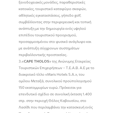
ξενοδοχειακές μονάδες, παραθεριστικές
κατοικίες, τουριστικό καταφύγιο σκαφών,
αθλητικές εγκαταστάσεις, γήπεδο golf,
συμβάλλοντας στην περιφερειακή και τοπική
ανάπτυξη με την δημιουργία ενός υψηλού
επιπέδου τουριστικού προορισμού,
προσαρμοσμένου στο φυσικό ανάγλυφο και
με ανάπτυξη σύγχρονων συστημάτων
περιβαλλοντικής προστασίας.
3.«
CAPE THOLOS
» της Ανώνυμης Εταιρείας
Τουριστικών Επιχειρήσεων – Τ.Ε.Α.Β. Α.Ε με το
διακριτικό τίτλο «Maris Hotels S.A.», του
ομίλου Μεταξά, συνολικού προϋπολογισμού
150 εκατομμυρίων ευρώ. Πρόκειται για
επενδυτικό σχέδιο σε συνολική έκταση 1.400
στρ. στην περιοχή Θόλος Καβουσίου, στο
Λασίθι που περιλαμβάνει την κατασκευή ενός