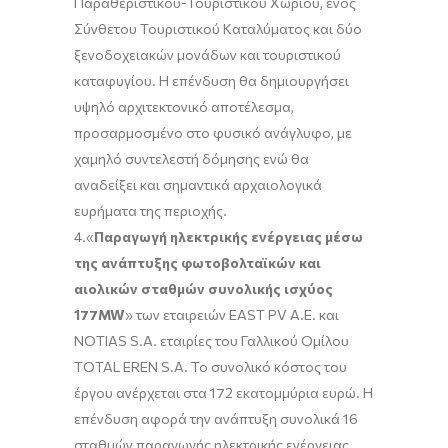
Παραθεριστικού-Τουριστικού Χωριού, ενός
Σύνθετου Τουριστικού Καταλύματος και δύο
ξενοδοχειακών μονάδων και τουριστικού
καταφυγίου. Η επένδυση θα δημιουργήσει
υψηλό αρχιτεκτονικό αποτέλεσμα,
προσαρμοσμένο στο φυσικό ανάγλυφο, με
χαμηλό συντελεστή δόμησης ενώ θα
αναδείξει και σημαντικά αρχαιολογικά
ευρήματα της περιοχής.
4.«
Παραγωγή ηλεκτρικής ενέργειας μέσω
της ανάπτυξης φωτοβολταϊκών και
αιολικών σταθμών συνολικής ισχύος
177MW
» των εταιρειών EAST PV Α.Ε. και
NOTIAS S.A. εταιρίες του Γαλλικού Ομίλου
TOTAL EREN S.A. Το συνολικό κόστος του
έργου ανέρχεται στα 172 εκατομμύρια ευρώ. Η
επένδυση αφορά την ανάπτυξη συνολικά 16
σταθμών παραγωγής ηλεκτρικής ενέργειας