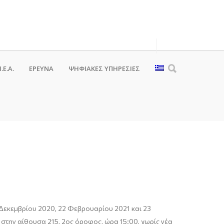
.Ε.Α.
ΕΡΕΥΝΑ
ΨΗΦΙΑΚΈΣ ΥΠΗΡΕΣΊΕΣ
4 Δεκεμβρίου 2020, 22 Φεβρουαρίου 2021 και 23
, στην αίθουσα 215, 2ος όροφος, ώρα 15:00, χωρίς νέα