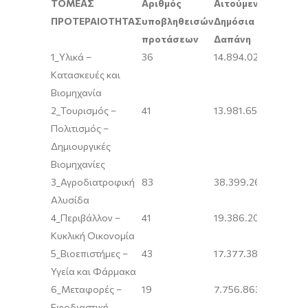
ΤΟΜΕΑΣ
Αριθμός
Αιτούμενη
ΠΡΟΤΕΡΑΙΟΤΗΤΑΣ
υποβληθεισών
Δημόσια
προτάσεων
Δαπάνη
1_Υλικά –
36
14.894.023,01
Κατασκευές και
Βιομηχανία
2_Τουρισμός –
41
13.981.655,02
Πολιτισμός –
Δημιουργικές
Βιομηχανίες
3_Αγροδιατροφική
83
38.399.261,68
Αλυσίδα
4_Περιβάλλον –
41
19.386.207,64
Κυκλική Οικονομία
5_Βιοεπιστήμες –
43
17.377.389,56
Υγεία και Φάρμακα
6_Μεταφορές –
19
7.756.863,07
Εφοδιαστική