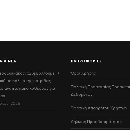
ΑΊΑ ΝΈΑ
ΠΛΗΡΟΦΟΡΙΕΣ
εοδωρικάκος: «Συμβάλλουμε
Όροι Χρήσης
ική ασφάλεια της πατρίδας
Πολιτική Προστασίας Προσωπι
νέο αναπτυξιακό καθεστώς για
Δεδομένων
να»
στου, 2026
Πολιτική Απορρήτου Χρηστών
Δήλωση Προσβασιμότητας