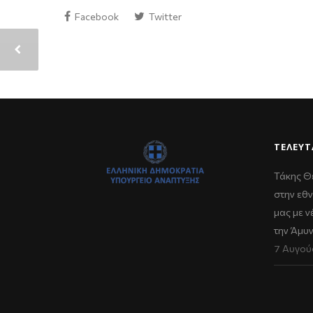
Facebook
Twitter
ΤΕΛΕΥΤ
Τάκης Θ
στην εθν
μας με 
την Άμυ
7 Αυγού