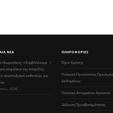
ΑΊΑ ΝΈΑ
ΠΛΗΡΟΦΟΡΙΕΣ
εοδωρικάκος: «Συμβάλλουμε
Όροι Χρήσης
ική ασφάλεια της πατρίδας
Πολιτική Προστασίας Προσωπι
νέο αναπτυξιακό καθεστώς για
Δεδομένων
να»
στου, 2026
Πολιτική Απορρήτου Χρηστών
Δήλωση Προσβασιμότητας