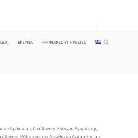
.Ε.Α.
ΕΡΕΥΝΑ
ΨΗΦΙΑΚΈΣ ΥΠΗΡΕΣΊΕΣ
από κλιμάκιο της Διεύθυνσης Ελέγχου Αγοράς της
ιεύθυνσης Ρόδου και την Διεύθυνση Ανάπτυξης της