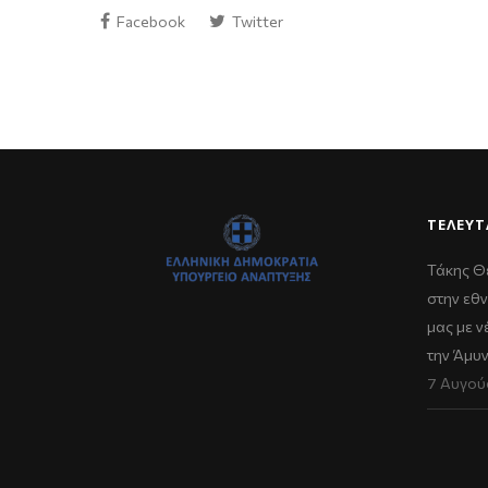
Facebook
Twitter
ΤΕΛΕΥΤ
Τάκης Θ
στην εθν
μας με 
την Άμυ
7 Αυγού