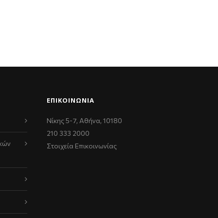
ΕΠΙΚΟΙΝΩΝΊΑ
Νίκης 5-7, Αθήνα, 10180
210 333 2000
κών
Στοιχεία Επικοινωνίας