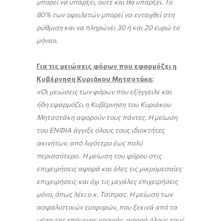
μπορεί να υπάρξει, ούτε και θα υπάρξει.
Το
80% των οφειλετών μπορεί να ενταχθεί στη
ρύθμιση και να πληρώνει 30 ή και 20 ευρώ το
μήνα».
Για τις μειώσεις φόρων που εφαρμόζει η
Κυβέρνηση Κυριάκου Μητσοτάκη:
«Οι μειώσεις των φόρων που εξήγγειλε και
ήδη εφαρμόζει η Κυβέρνηση του Κυριάκου
Μητσοτάκη αφορούν τους πάντες. Η μείωση
του ΕΝΦΙΑ άγγιξε όλους τους ιδιοκτήτες
ακινήτων, από λιγότερο έως πολύ
περισσότερο. Η μείωση του φόρου στις
επιχειρήσεις αφορά και όλες τις μικρομεσαίες
επιχειρήσεις και όχι τις μεγάλες επιχειρήσεις
μόνο, όπως λέει ο κ. Τσίπρας. Η μείωση των
ασφαλιστικών εισφορών, που ξεκινά από τα
μέσα της επόμενης χρονιάς, αφορά όλους τους