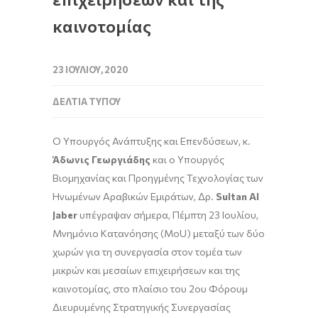
καινοτομίας
23 ΙΟΥΛΊΟΥ, 2020
ΔΕΛΤΊΑ ΤΎΠΟΥ
Ο Υπουργός Ανάπτυξης και Επενδύσεων, κ.
Άδωνις Γεωργιάδης
και ο Υπουργός
Βιομηχανίας και Προηγμένης Τεχνολογίας των
Ηνωμένων Αραβικών Εμιράτων, Δρ.
Sultan Al
Jaber
υπέγραψαν σήμερα, Πέμπτη 23 Ιουλίου,
Μνημόνιο Κατανόησης (MoU) μεταξύ των δύο
χωρών για τη συνεργασία στον τομέα των
μικρών και μεσαίων επιχειρήσεων και της
καινοτομίας, στο πλαίσιο του 2ου Φόρουμ
Διευρυμένης Στρατηγικής Συνεργασίας