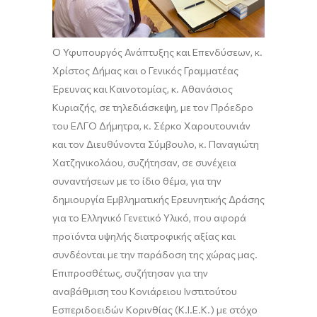
Ο Υφυπουργός Ανάπτυξης και Επενδύσεων,
κ.
Χρίστος Δήμας
και ο
Γενικός Γραμματέας
Έρευνας και Καινοτομίας
,
κ.
Αθανάσιος
Κυριαζής
,
σε
τηλεδιάσκεψη, με τον Πρόεδρο
του ΕΛΓΟ Δήμητρα
, κ.
Σέρκο Χαρουτουνιάν
και
τον Διευθύνοντα Σύμβουλο, κ.
Παναγιώτη
Χατζηνικολάου
, συζήτησαν
, σε συνέχεια
συναντήσεων με το ίδιο θέμα,
για την
δημιουργία
Εμβληματικής Ερευνητικής Δ
ράσης
για το Ελληνικό Γενετικό Υλικό
, που
αφορά
πρ
οϊόντα υψηλής διατροφικής αξίας
και
συνδέονται με την παράδοση της χώρας μας
.
Επιπροσθέτως,
συζ
ήτησαν για την
αναβάθμιση του Κονιάρειου Ινστιτούτου
Εσπεριδοειδών Κορινθίας
(
Κ.Ι.Ε.Κ.
)
με
στόχο