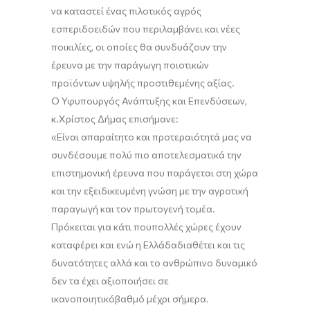
να καταστεί
ένας πιλοτικός
αγρός
εσπεριδοειδών
που περιλαμβάνει και νέες
ποικιλίες
, οι οποίες
θα συνδυάζουν
την
έρευνα με την παράγωγη
ποιοτικών
προϊόντων υψηλή
ς προστιθεμένης αξίας.
Ο
Υφυπουργός Ανάπτυξης και Επενδύσεων
,
κ.
Χρίστος
Δήμας επι
σήμανε:
«
Είναι
απαραίτητο και π
ροτεραιότητά
μας
να
συνδέσουμε πολύ πιο αποτελεσματικά την
επιστημονική έρευνα που παράγεται στη χώρα
και την εξειδικευμένη γνώση με την αγροτική
παραγωγ
ή και τον πρωτογενή τομέα.
Πρόκειται για κάτι που
πολλές χώρες
έχουν
καταφέρει
και
ενώ
η Ε
λλάδ
α
διαθέτει και τις
δυνατότητες αλλά και το ανθρώπινο δυναμικό
δεν
τα έχει
αξιοποιήσει σε
ικανοποιητικό
βαθμό
μέχρι σήμερα.