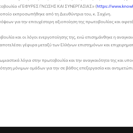
πρωτοβουλία «ΓΕΦΥΡΕΣ ΓΝΩΣΗΣ ΚΑΙ ΣΥΝΕΡΓΑΣΊΑΣ» (
https://www.knowl
 οποίο εκπροσωπήθηκε από τη Διευθύντρια του, κ. Σαχίνη.
πόψεων για την επιτυχέστερη αξιοποίηση της πρωτοβουλίας και αφετ
ουλία και οι λόγοι ενεργοποίησης της, ενώ επισημάνθηκε η αναγκαι
 αποτελέσει γέφυρα μεταξύ των Ελλήνων επιστημόνων και επιχειρηματ
μιαστικά λόγια στην πρωτοβουλία και την αναγκαιότητα της και υπο
ρότηση μόνιμων ομάδων για την σε βάθος επεξεργασία και αντιμετώ