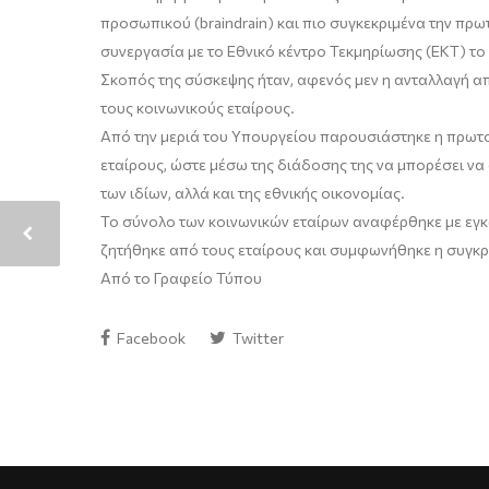
προσωπικού (braindrain) και πιο συγκεκριμένα την 
συνεργασία με το Εθνικό κέντρο Τεκμηρίωσης (ΕΚΤ) το
Σκοπός της σύσκεψης ήταν, αφενός μεν η ανταλλαγή α
τους κοινωνικούς εταίρους.
Από την μεριά του Υπουργείου παρουσιάστηκε η πρωτοβ
εταίρους, ώστε μέσω της διάδοσης της να μπορέσει να
των ιδίων, αλλά και της εθνικής οικονομίας.
Το σύνολο των κοινωνικών εταίρων αναφέρθηκε με εγκω
ζητήθηκε από τους εταίρους και συμφωνήθηκε η συγκ
Από το Γραφείο Τύπου
Facebook
Twitter