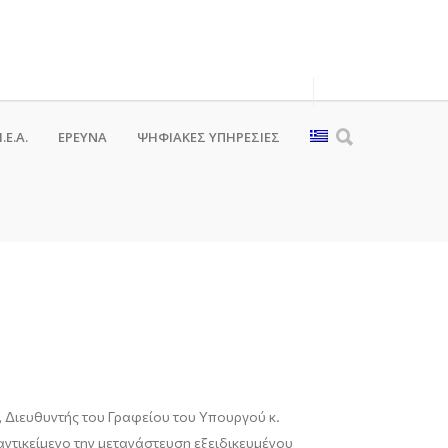
.Ε.Α.
ΕΡΕΥΝΑ
ΨΗΦΙΑΚΈΣ ΥΠΗΡΕΣΊΕΣ
ς, Διευθυντής του Γραφείου του Υπουργού κ.
αντικείμενο την μετανάστευση εξειδικευμένου