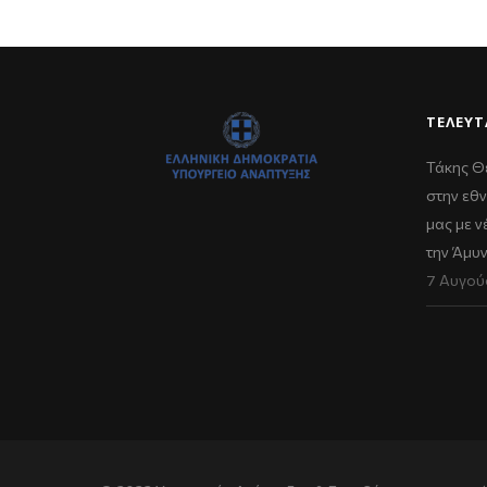
ΤΕΛΕΥΤ
Τάκης Θ
στην εθν
μας με 
την Άμυ
7 Αυγού