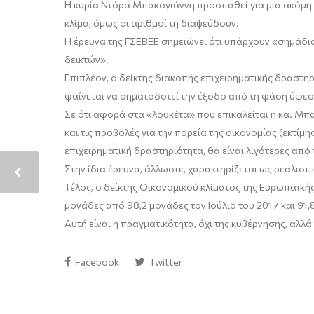
Η κυρία Ντόρα Μπακογιάννη προσπαθεί για μια ακόμη 
κλίμα, όμως οι αριθμοί τη διαψεύδουν.
Η έρευνα της ΓΣΕΒΕΕ σημειώνει ότι υπάρχουν «σημάδια
δεικτών».
Επιπλέον, ο δείκτης διακοπής επιχειρηματικής δραστη
φαίνεται να σηματοδοτεί την έξοδο από τη φάση ύφεση
Σε ότι αφορά στα «λουκέτα» που επικαλείται η κα. Μπ
και τις προβολές για την πορεία της οικονομίας (εκτί
επιχειρηματική δραστηριότητα, θα είναι λιγότερες από τ
Στην ίδια έρευνα, άλλωστε, χαρακτηρίζεται ως ρεαλιστ
Τέλος, ο δείκτης Οικονομικού κλίματος της Ευρωπαϊκής
μονάδες από 98,2 μονάδες τον Ιούλιο του 2017 και 91,
Αυτή είναι η πραγματικότητα, όχι της κυβέρνησης, αλλ
Facebook
Twitter