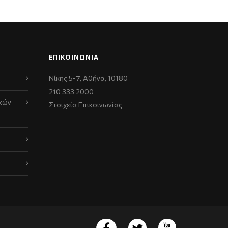
ΕΠΙΚΟΙΝΩΝΊΑ
Νίκης 5-7, Αθήνα, 10180
210 333 2000
κών
Στοιχεία Επικοινωνίας