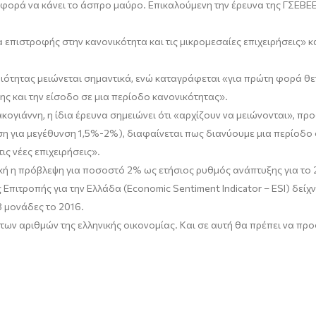
φορά να κάνει το άσπρο μαύρο. Επικαλούμενη την έρευνα της ΓΣΕΒΕΕ 
 επιστροφής στην κανονικότητα και τις μικρομεσαίες επιχειρήσεις» κ
ριότητας μειώνεται σημαντικά, ενώ καταγράφεται «για πρώτη φορά θ
ς και την είσοδο σε μια περίοδο κανονικότητας».
ακογιάννη, η ίδια έρευνα σημειώνει ότι «αρχίζουν να μειώνονται»,
μηση για μεγέθυνση 1,5%-2%), διαφαίνεται πως διανύουμε μια περίοδο
ις νέες επιχειρήσεις».
ική η πρόβλεψη για ποσοστό 2% ως ετήσιος ρυθμός ανάπτυξης για το 
 Επιτροπής για την Ελλάδα (Economic Sentiment Indicator – ESI) δείχ
8 μονάδες το 2016.
ά των αριθμών της ελληνικής οικονομίας. Και σε αυτή θα πρέπει να π