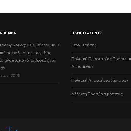
ΑΊΑ ΝΈΑ
ΠΛΗΡΟΦΟΡΙΕΣ
εοδωρικάκος: «Συμβάλλουμε
Όροι Χρήσης
ική ασφάλεια της πατρίδας
Πολιτική Προστασίας Προσωπι
νέο αναπτυξιακό καθεστώς για
Δεδομένων
να»
στου, 2026
Πολιτική Απορρήτου Χρηστών
Δήλωση Προσβασιμότητας