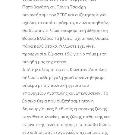
Παπαθανάση και Γιάννη Τσακίρη
συναντήσαμε τον ΣΕΒΕ και συζητήσαμε για
σχέδια, τα οποία πράγματι, αν υλοποιηθούν,
θα δώσουν τελείως διαφορετική ώθηση στη
Βόρεια Ελλάδα. Τα βλέπω, όχι απλώς θετικά,
πάρα πολύ θετικά. Άλλωστε έχει γίνει
προεργασία. Είμαστε εδώ για να πάμε με τη
συνήθη μας ταχύτητα».
Από την πλευρά του ο κ. Κωνσταντόπουλος
δήλωσε: «Με μεγάλη χαρά συναντηθήκαμε
σήμερα με την πολιτική ηγεσία του
Υπουργείου Ανάπτυξης και Επενδύσεων . Το
βασικό θέμα που συζητήσαμε ήταν η
δημιουργία μιας διεθνούς εμπορικής ζώνης
στην Θεσσαλονίκη, μιας ζώνης παθητικής και
ενεργητικής τελειοποίησης, η οποία θα δώσει
νέα ώθηση στις εξαγωγικές επιχειρήσεις της