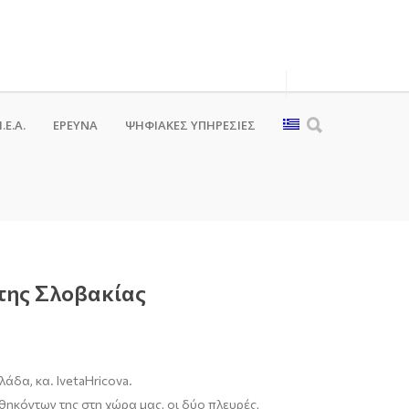
.Ε.Α.
ΕΡΕΥΝΑ
ΨΗΦΙΑΚΈΣ ΥΠΗΡΕΣΊΕΣ
της Σλοβακίας
δα, κα. IvetaHricova.
θηκόντων της στη χώρα μας, οι δύο πλευρές,