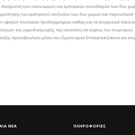
ι διεύρυνση των οικονομικών και εμπορικών συναλλαγών των δύο χω
ρόπησης του εμπορικού ισοζυγίου των δυο χωρών και παρουσίασε τι
ν υψηλών ποιοτικών προδιαγραφών, καθώς και τα συγκριτικά πλεονεκ
ογιών, της αγροδιατροφής, της ναυτιλίας και κυρίως του τουρισμού.
πτυξης πρωτοβουλιών μέσω του Οργανισμού EnterpriseGreece και επ
ΑΊΑ ΝΈΑ
ΠΛΗΡΟΦΟΡΙΕΣ