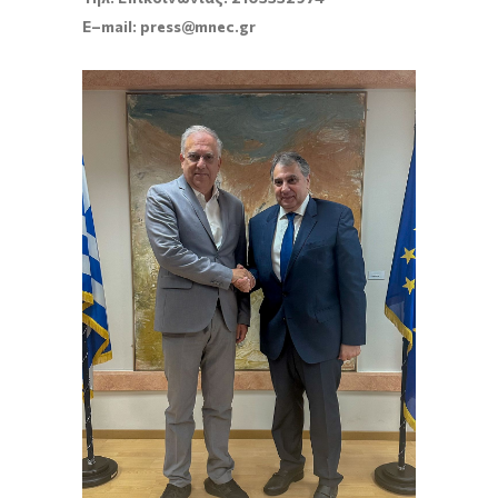
E
–
mail
:
press
@
mnec
.
gr