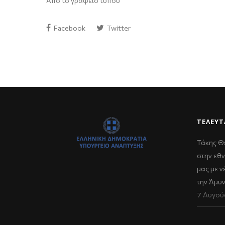
Από το γραφείο τύπου
Facebook
Twitter
ΤΕΛΕΥΤ
Τάκης Θ
στην εθν
μας με 
την Άμυ
7 Αυγού