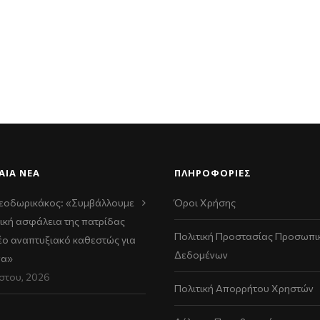
ΑΊΑ ΝΈΑ
ΠΛΗΡΟΦΟΡΙΕΣ
εοδωρικάκος: «Συμβάλλουμε
Όροι Χρήσης
ική ασφάλεια της πατρίδας
Πολιτική Προστασίας Προσωπι
νέο αναπτυξιακό καθεστώς για
Δεδομένων
να»
στου, 2026
Πολιτική Απορρήτου Χρηστών