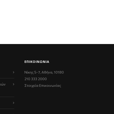
ΕΠΙΚΟΙΝΩΝΊΑ
Νίκης 5-7, Αθήνα, 10180
210 333 2000
κών
Στοιχεία Επικοινωνίας