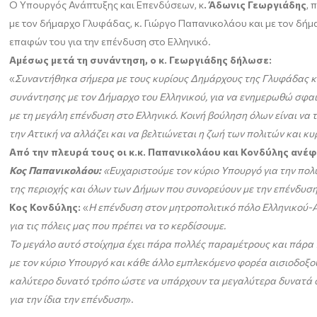
Ο Υπουργός Ανάπτυξης και Επενδύσεων, κ
. Άδωνις Γεωργιάδης
, 
με τον δήμαρχο Γλυφάδας, κ. Γιώργο Παπανικολάου και με τον δήμα
επαφών του για την επένδυση στο Ελληνικό.
Αμέσως μετά τη συνάντηση, ο κ. Γεωργιάδης δήλωσε:
«
Συναντήθηκα σήμερα με τους κυρίους Δημάρχους της Γλυφάδας και
συνάντησης με τον Δήμαρχο του Ελληνικού, για να ενημερωθώ σφαι
με τη μεγάλη επένδυση στο Ελληνικό. Κοινή βούληση όλων είναι να
την Αττική να αλλάζει και να βελτιώνεται η ζωή των πολιτών και 
Από την πλευρά τους οι κ.κ. Παπανικολάου και Κονδύλης ανέφ
Κος Παπανικολάου:
«Ευχαριστούμε τον κύριο Υπουργό για την πολ
της περιοχής και όλων των Δήμων που συνορεύουν με την επένδυση 
Κος Κονδύλης:
«
Η επένδυση στον μητροπολιτικό πόλο Ελληνικού-Αγ
για τις πόλεις μας που πρέπει να το κερδίσουμε.
Το μεγάλο αυτό στοίχημα έχει πάρα πολλές παραμέτρους και πάρα π
με τον κύριο Υπουργό και κάθε άλλο εμπλεκόμενο φορέα αισιοδοξο
καλύτερο δυνατό τρόπο ώστε να υπάρχουν τα μεγαλύτερα δυνατά οφέλ
για την ίδια την επένδυση
».