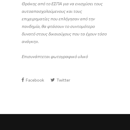
Θράκης από το ΕΣΠΑ για να ενισχύσει τους
αυτοαπασχολούμενους και τους
επιχειρηματίες που επλήγησαν από την
πανδημία, θα φτάσουν το συντομότερο
δυνατό στους δικαιούχους που τα έχουν τόσο
ανάγκη».
Επισυνάπτεται φωτογραφικό υλικό
Facebook
Twitter