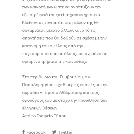
των καινοτόμων ώστε να αναπτύξουν την
εξωστρέφειά τους» είπε χαρακτηριστικά.
Κλείνοντας τόνισε ότι «το μέλλον της ΕΕ
συναρτάται, μεταξύ άλλων, και από τις
απαντήσεις που θα δοθούν σε σχέση με την
κατανομή του οφέλους από την
παγκοσμιοποίηση σε όλους, και όχι μόνο σε
ορισμένα τμήματα της κοινωνίας».
Στο περιθώριο του Συμβουλίου, ο κ.
Παπαδημητρίου είχε διμερείς επαφές με την
αρμόδια Επίτροπο Μάλμστρομ και τους
ομολόγους του με στόχο την προώθηση των
ελληνικών θέσεων.
Από το Γραφείο Τύπου
Facebook
Twitter