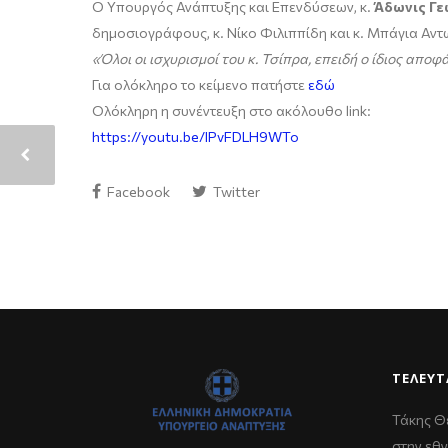
Ο Υπουργός Ανάπτυξης και Επενδύσεων, κ.
Άδωνις Γε
δημοσιογράφους, κ. Νίκο Φιλιππίδη και κ. Μπάγια Αν
«Όλοι οι ισχυρισμοί του κ. Τσίπρα, επειδή ο ίδιος αποφά
Για ολόκληρο το κείμενο πατήστε
εδώ
Ολόκληρη η συνέντευξη στο ακόλουθο link:
https://youtu.be/IPvFDLH9WTo
Facebook
Twitter
ΤΕΛΕΥΤ
Τάκης Θ
στην εθν