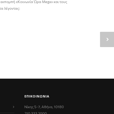
ν εκπομπή «Κοινωνία Ώρα Mega» και τους
τα λέγοντας:
ΕΠΙΚΟΙΝΩΝΊΑ
Νίκης 5-7, Αθήνα, 10180
210 333 2000