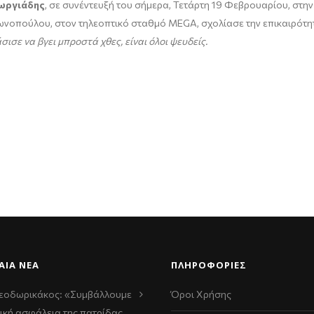
ωργιάδης
, σε συνέντευξή του σήμερα, Τετάρτη 19 Φεβρουαρίου, στη
τωνοπούλου, στον τηλεοπτικό σταθμό MEGA, σχολίασε την επικαιρότη
σισε να βγει μπροστά χθες, είναι όλοι ψευδείς.
ΑΊΑ ΝΈΑ
ΠΛΗΡΟΦΟΡΙΕΣ
εοδωρικάκος: «Συμβάλλουμε
Όροι Χρήσης
ική ασφάλεια της πατρίδας