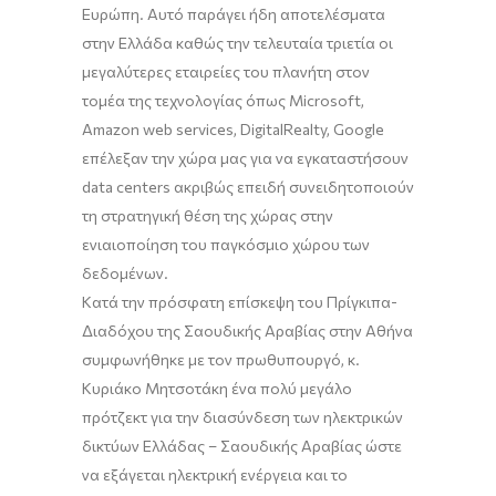
Ευρώπη.
Αυτό παράγει ήδη αποτελέσματα
στην Ελλάδα καθώς την τελευταία τριετία οι
μεγαλύτερες εταιρείες του πλανήτη
στον
τομέα της τεχνολογίας
όπως
Microsoft
,
Amazon
web
services
,
Digital
R
ealty
,
Google
επέλεξαν την χώρα μας για να εγκαταστήσουν
data
centers
ακριβώς επειδή συνειδητοποιούν
τη στρατηγική θέση της χώρας στην
ενιαιοποίηση
του παγκόσμιο χώρου των
δεδομένων.
Κατά την πρόσφατη επίσκεψη του
Π
ρίγκ
ι
πα-
Διαδόχου της Σαουδικής Αραβίας στην
Α
θήνα
συμφωνήθηκε με τον πρωθυπουργό, κ.
Κυριάκο Μητσοτάκη ένα πολύ μεγάλο
πρότζεκτ
για την διασύνδεση των ηλεκτρικών
δικτύων Ελλάδας – Σαουδικής Αραβίας ώστε
να
εξάγεται ηλεκτρική ενέργεια και το