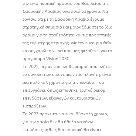
την εντυπωσιακή πρόοδο του Βασιλείου της
Σαουδικής Αραβίας όλα αυτά τα χρόνια. Να
τονίσω ότι με τη Σαουδική Αραβία έχουμε
στρατηγική σημασία και μοιραζόμαστε το ίδιο
όραμα για τη σταθερότητα και τις προοπτικές
της ευρύτερης περιοχής. Με την ευκαιρία θέλω
να συγχαρώ τη χώρα που μας φιλοξενεί για το
πρόγραμμα
Vision
2030
.
Το 2022, πέραν του πληθωρισμού που πλήττει
το σύνολο των οικονομιών του πλανήτη, είναι
μια πολύ καλή χρονιά για την Ελλάδα, που
επιτυγχάνει, όπως
ειπώθηκε
, τριπλό ρεκόρ
επενδύσεων, εξαγωγών και τουριστικών
εισπράξεων.
Το 2023
πρόκειται να είναι δύσκολη χρονιά,
για την οποία δεν θα ήθελα να κάνω
εκτιμήσεις καθώς διαφορετική θα είναι η