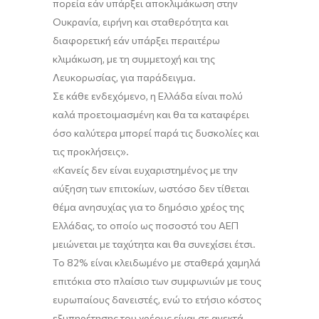
πορεία εάν υπάρξει αποκλιμάκωση στην
Ουκρανία, ειρήνη και σταθερότητα και
διαφορετική εάν υπάρξει περαιτέρω
κλιμάκωση, με τη συμμετοχή και της
Λευκορωσίας, για παράδειγμα.
Σε κάθε ενδεχόμενο, η Ελλάδα είναι πολύ
καλά προετοιμασμένη και θα τα καταφέρει
όσο καλύτερα μπορεί
παρά τις δυσκολίες και
τις προκλήσεις
».
«Κανείς δεν είναι ευχαριστημένος με την
αύξηση των επιτοκίων, ωστόσο δεν τίθεται
θέμα ανησυχίας για το δημόσιο χρέος της
Ελλάδας, το οποίο
ως ποσοστό του ΑΕΠ
μειώνεται με ταχύτητα
και θα συνεχίσει έτσι.
Το 82% είναι κλειδωμένο
με σταθερά χαμηλά
επιτόκια στο πλαίσιο των συμφωνιών με τους
ευρωπαίους δανειστές, ενώ το ετήσιο κόστος
εξυπηρέτησης του χρέους είναι σε ανεκτά