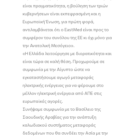
είναι πραγματικότητα, η βούληση των τριών
κυβερνήσεων είναι εκπεφρασμένη και η
Ευρωπαϊκή Ένωση, για πρώτη φορά,
αντιλαμβάνεται ότι ο
EastMed
είναι προς το
συμφέρον του συνόλου της ΕΕ κι όχι μόνο για
την Ανατολική Μεσόγειο
»
.
«Η Ελλάδα λειτούργησε με διορατικότητα
και
είναι τώρα σε καλή θέση.
Προχωρούμε σε
συμφωνία με την Αίγυπτο ώστε
να
εγκαταστήσουμε αγωγό μεταφοράς
ηλεκτρικής ενέργειας για να φέρουμε
στο
μέλλον
ηλεκτρική ενέργεια από ΑΠΕ στις
ευρωπαϊκές αγορές.
Συνήψαμε συμφωνία
με το Βασίλειο της
Σαουδικής Αραβίας
για την ανάπτυξη
καλωδιακού συστήματος μεταφοράς
δεδομένων που θα συνδέει την
Ασία με την