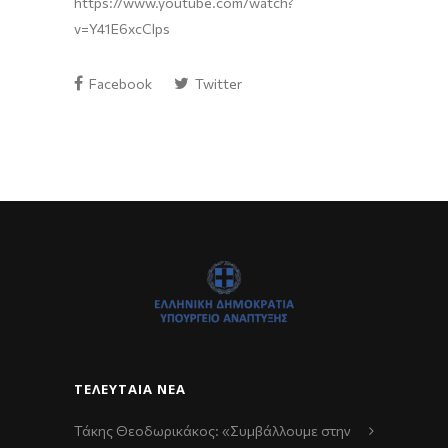
https://www.youtube.com/watch?
v=Y41E6xcClps
Facebook
Twitter
ΤΕΛΕΥΤΑΊΑ ΝΈΑ
Τάκης Θεοδωρικάκος: «Συμβάλλουμε στην