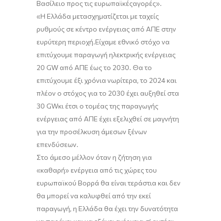
Βασίλειο
προς τις
ευρωπαϊκές
αγορές
».
«
Η Ελλάδα μετασχηματίζεται με
ταχείς
ρυθμούς
σε κέντρο ενέργειας από ΑΠΕ στην
ευρύτερη περιοχή.
Είχαμε εθνικό στόχο να
επιτύχουμε παραγωγή ηλεκτρικής ενέργειας
20
G
W
από ΑΠΕ έως το 2030. Θα το
επιτύχουμε έξι χρόνια νωρίτερα, το 2024 και
πλέον ο στόχος για το 2030 έχει αυξηθεί στα
3
0 G
W
κι έτσι ο τομέας της παραγωγής
ενέργειας από ΑΠΕ έχει εξελιχθεί σε μαγνήτη
για την προσέλκυση άμεσων ξένων
επενδύσεων.
Στο άμεσο μέλλον όταν η ζήτηση για
«καθαρή» ενέργεια από τις χώρες του
ευρωπαϊκού Βορρά θα είναι τεράστια και δεν
θα μπορεί να καλυφθεί από την εκεί
παραγωγή, η Ελλάδα θα έχει την δυνατότητα