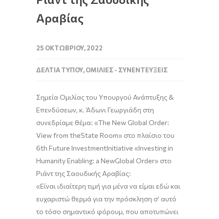
Αραβίας
25 ΟΚΤΩΒΡΊΟΥ, 2022
ΔΕΛΤΊΑ ΤΎΠΟΥ
,
ΟΜΙΛΊΕΣ - ΣΥΝΕΝΤΕΎΞΕΙΣ
Σημεία
Ομιλίας
του
Υπουργού
Ανάπτυξης
&
Επενδύσεων
,
κ
.
Άδωνι
Γεωργιάδη
στ
η
συνεδρία
με
θέμα
: «
The
New
Global
Order
:
View
from
the
State
Room
»
στο
πλαίσιο
του
6
th
Future
Investment
Initiative
«
Investing
in
Humanity
Enabling
:
a
New
G
lobal
Order
»
στο
Ριάντ
της
Σαουδικής
Αραβίας
:
«
Είναι ιδιαίτερη τιμή για μένα να είμαι εδώ και
ευχαριστώ θερμά για την πρόσκληση σ’ αυτό
το τόσο σημαντικό φόρουμ, που αποτυπώνει