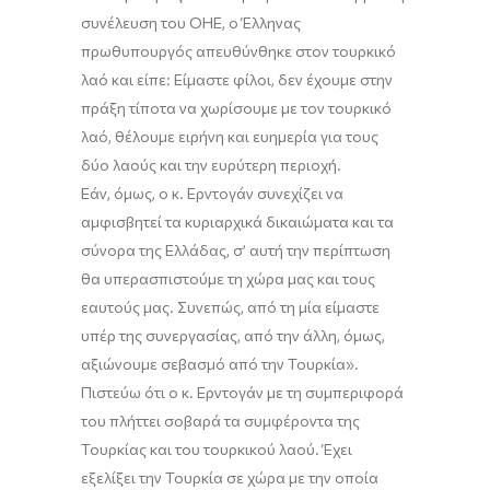
συνέλευση του ΟΗΕ, ο Έλληνας
πρωθυπουργός απευθύνθηκε στον τουρκικό
λαό και είπε
: Ε
ίμαστε φίλοι, δεν έχουμε στην
πράξη τίποτα να
χωρίσουμε με τον τουρκικό
λαό, θέλουμε ειρήνη και ευημερία για τους
δύο λαούς και την ευρύτερη περιοχ
ή.
Εάν, όμως, ο κ.
Ερντογάν
συνεχίζει να
αμφισβητεί τα κυριαρχικά δικαιώματα και τα
σύνορα της Ελλάδας, σ’ αυτή την περίπτωση
θα υπερασπιστούμε τη χώρα μας και τους
εαυτούς μας. Συνεπώς, από τη μία είμαστε
υπέρ της συνεργασίας, από την άλλη, όμως,
αξιώνουμε σεβασμό από την Τουρκία
»
.
Πιστεύω ότι ο κ.
Ερντογάν
με τη συμπεριφορά
του
πλήττει σοβαρά τα συμφέροντα της
Τουρκίας και του τουρκικού λαού. Έχει
εξελίξει την Τουρκία σε χώρα με την οποία