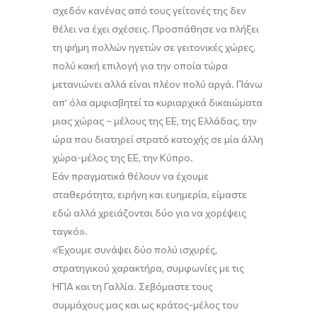
σχεδόν κανένας από τους γείτονές της δεν
θέλει να έχει σχέσεις. Προσπάθησε να πλήξει
τη φήμη πολλών ηγετών σε γειτονικές χώρες,
πολύ κακή επιλογή για την οποία τώρα
μετανιώνει αλλά είναι πλέον πολύ αργά
. Π
άνω
απ’ όλα αμφισβητεί τα κυριαρχικά δικαιώματα
μιας χώρας – μέλους της ΕΕ,
της Ελλάδας
, την
ώρα που διατηρεί στρατό κατοχής σε μία άλλη
χώρα-μέλος της ΕΕ, την Κύπρο.
Εάν πραγματικά θέλουν να έχουμε
σταθερότητα, ειρήνη και ευημερία, είμαστε
εδώ
αλλά χρειάζονται δύο για να χορέψεις
ταγκό
»
.
«
Έ
χουμε συνάψει δύο πολύ ισχυρές,
στρατηγικού χαρακτήρα, συμφωνίες με τις
ΗΠ
Α
και τη Γαλλία
. Σεβόμαστε τους
συμμάχους μας και ως κράτος-μέλος του