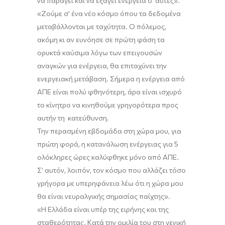
να παράγει και να εξάγει ενέργεια σ’ αυτές».
«Ζούμε σ’ ένα νέο κόσμο όπου τα δεδομένα
μεταβάλλονται με ταχύτητα.
Ο πόλεμος,
α
κόμη κι αν ευνόησε σε πρώτη φάση τα
ορυκτά καύσιμα λόγω των
επειγουσών
αναγκών για ενέργεια
, θα επιταχύνει την
ενεργειακή μετάβαση. Σήμερα η ενέργεια από
ΑΠΕ είναι πολύ φθηνότερη, άρα είναι ισχυρό
το κίνητρο να κινηθούμε γρηγορότερα προς
αυτήν τη κατεύθυνση.
Την περασμένη εβδομάδα στη χώρα μου, για
πρώτη φορά, η κατανάλωση
ενέργειας για 5
ολόκληρες ώρες καλύφθηκε μόνο από ΑΠΕ.
Σ’ αυτόν, λοιπόν, τον κόσμο που αλλάζει τόσο
γρήγορα με υπερηφάνεια λέω ότι η χώρα μου
θα είναι νευραλγικής σημασίας παίχτης».
«Η Ελλάδα είναι υπέρ της ειρήνης και της
σταθερότητας. Κατά την ομιλία του στη γενική