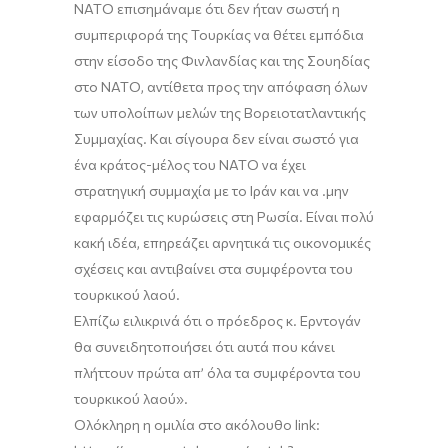
ΝΑΤΟ επισημάναμε ότι δεν ήταν σωστή η
συμπεριφορά της Τουρκίας να θέτει εμπόδια
στην είσοδο της Φινλανδίας και της Σουηδίας
στο ΝΑΤΟ, αντίθετα προς την απόφαση όλων
των υπολοίπων μελών της
Βορειοτατλαντικής
Συμμαχίας. Και σίγουρα δεν είναι σωστό για
ένα κράτος-μέλος του ΝΑΤΟ να έχει
στρατηγική συμμαχία με το Ιράν και να .μην
εφαρμόζει τις κυρώσεις στη Ρωσία. Είναι πολύ
κακή ιδέα, επηρεάζει αρνητικά τις οικονομικές
σχέσεις και αντιβαίνει στα συμφέροντα του
τουρκικού λαού.
Ελπίζω ειλικρινά ότι ο πρόεδρος κ.
Ερντογάν
θα συνειδητοποιήσει ότι αυτά που κάνει
πλήττουν πρώτα απ’ όλα τα συμφέροντα του
τουρκικού λαού».
Ολόκληρη η ομιλία στο ακόλουθο
link
: