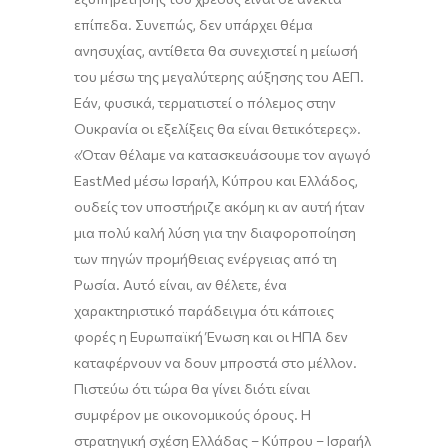
επίπεδα. Συνεπώς, δεν υπάρχει θέμα
ανησυχίας, αντίθετα θα συνεχιστεί η μείωσή
του μέσω της μεγαλύτερης αύξησης του ΑΕΠ.
Εάν, φυσικά, τερμα
τι
στεί ο πόλεμος στην
Ουκρανία οι εξελίξεις θα είναι θετικότερες».
«Όταν θέλαμε να κατασκευάσουμε τον
αγωγό
EastMed
μέσω Ισραήλ, Κύπρου και Ελλάδος,
ουδείς τον υποστήριζε
ακόμη κι αν αυτή ήταν
μια πολύ καλή λύση για την διαφοροποίηση
των πηγών προμήθειας ενέργειας από τη
Ρωσία. Αυτό είναι,
αν θέλετε, ένα
χαρακτηριστικό παράδειγμα ότι κάποιες
φορές η Ευρωπαϊκή Ένωση και οι ΗΠΑ δεν
καταφέρνουν να δουν
μπροστά στο μέλλον.
Πιστεύω ότι τώρα θα γίνει διότι είναι
συμφέρον με οικονομικούς όρους. Η
στρατηγική σχέση Ελλάδας – Κύπρου – Ισραήλ