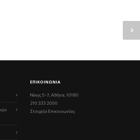
ΕΠΙΚΟΙΝΩΝΊΑ
Νίκης 5-7, Αθήνα, 10180
210 333 2000
κών
Στοιχεία Επικοινωνίας