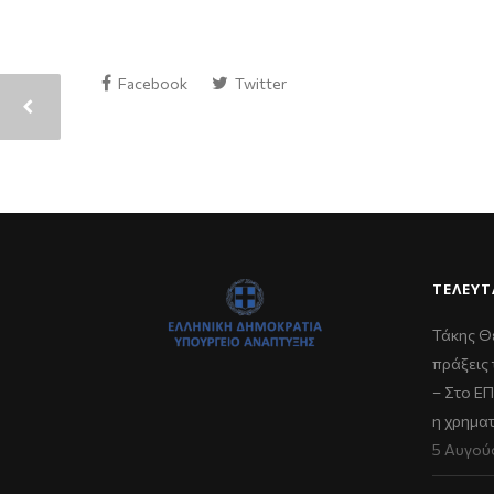
Facebook
Twitter
ΤΕΛΕΥΤ
Τάκης Θ
πράξεις 
– Στο Ε
η χρημα
5 Αυγού