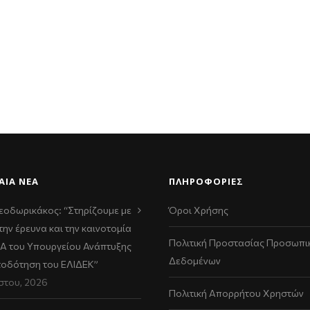
ΑΊΑ ΝΈΑ
ΠΛΗΡΟΦΟΡΙΕΣ
εοδωρικάκος: “Στηρίζουμε με
Όροι Χρήσης
την έρευνα και την καινοτομία
Πολιτική Προστασίας Προσωπι
ΠΑ του Υπουργείου Ανάπτυξης
Δεδομένων
τοδότηση του ΕΛΙΔΕΚ”
στου, 2026
Πολιτική Απορρήτου Χρηστών