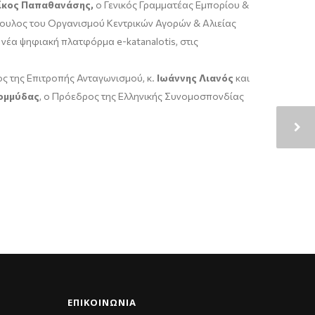
ίκος Παπαθανάσης,
ο Γενικός Γραμματέας Εμπορίου &
ουλος του Οργανισμού Κεντρικών Αγορών & Αλιείας
νέα ψηφιακή πλατφόρμα e-katanalotis, στις
ος της Επιτροπής Ανταγωνισμού, κ.
Ιωάννης Λιανός
και
ομμύδας
, ο Πρόεδρος της Ελληνικής Συνομοσπονδίας
.
ΕΠΙΚΟΙΝΩΝΊΑ