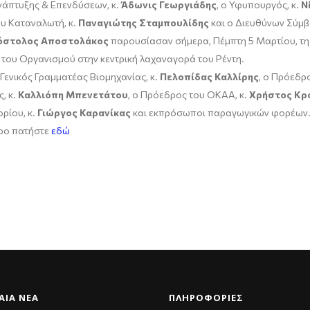
άπτυξης & Επενδύσεων, κ.
Άδωνις Γεωργιάδης
, ο Υφυπουργός, κ.
Ν
υ Καταναλωτή, κ.
Παναγιώτης Σταμπουλίδης
και ο Διευθύνων Σύμβ
όστολος Αποστολάκος
παρουσίασαν σήμερα, Πέμπτη 5 Μαρτίου, τη 
 του Οργανισμού στην κεντρική λαχαναγορά του Ρέντη.
Γενικός Γραμματέας Βιομηχανίας, κ.
Πελοπίδας Καλλίρης
, ο Πρόεδρ
, κ.
Καλλιόπη Μπενετάτου
, ο Πρόεδρος του ΟΚΑΑ, κ.
Χρήστος Κρ
ρίου, κ.
Γιώργος
Καρανίκας
και εκπρόσωποι παραγωγικών φορέων
θρο πατήστε
εδώ
ΑΊΑ ΝΈΑ
ΠΛΗΡΟΦΟΡΙΕΣ