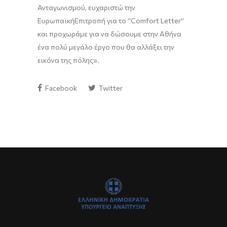
Ανταγωνισμού
,
ευχαριστ
ώ
την
Ε
υρωπαϊκή
Ε
πιτροπή για το
“
C
omfort
L
etter
”
και προχωράμε για να δώσουμε στην Αθήνα
ένα πολύ μεγάλο έργο που θα αλλάξει την
εικόνα της πόλης
»
.
Facebook
Twitter