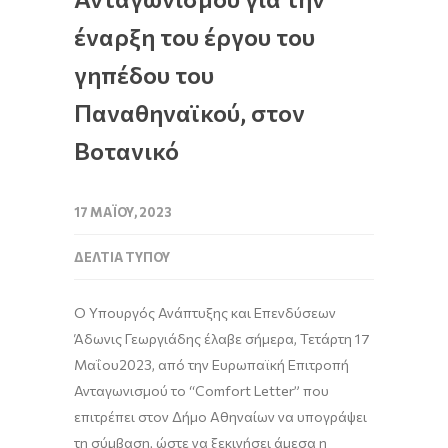
έναρξη του έργου του
γηπέδου του
Παναθηναϊκού, στον
Βοτανικό
17 ΜΑΪ́ΟΥ, 2023
ΔΕΛΤΊΑ ΤΎΠΟΥ
Ο Υπουργός Ανάπτυξης και Επενδύσεων
Άδωνις Γεωργιάδης
έλαβε
σήμερα, Τετάρτη 17
Μαΐου
2023
,
από την Ευρωπαϊκή Επιτροπή
Ανταγωνισμού
το
“
C
omfort
L
etter
”
που
επιτρέπει στον Δήμο Αθηναίων να υπογράψει
τη σύμβ
α
ση
,
ώστε να ξεκινήσει
άμεσα
η