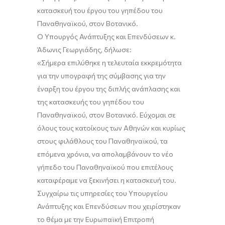
κατασκευή του έργου του γηπέδου του
Παναθηναϊκού
, στον Βοτανικό.
Ο Υπουργός Ανάπτυξης και Επενδύσεων κ.
Άδωνις Γεωργιάδης
,
δήλωσε:
«
Σήμερα επιλ
ύθ
ηκε
η
τελευταία εκκρεμότητα
για την υπογραφή της σύμβασης για την
έναρξη του έργου της διπλής ανάπλασης και
της κατασκευής του γη
πέ
δου του
Παναθηναϊκού
,
στο
ν
Βοτανικό
.
Εύχομαι σε
όλους τους κατοίκους των Αθηνών και κυρίως
στους φιλάθλους του Παναθηναϊκού
,
τα
επόμενα χρόνια
,
να απολαμβάνουν το νέο
γήπεδο του
Παναθηναϊκού
που
επιτέλους
καταφέραμε να ξεκινήσει η κατασκευή του.
Συγχαίρω
τις υπηρεσίες του Υπουργείου
Ανάπτυξης και Επενδύσεων που χειρίστηκαν
το θέμα με την
Ευρωπαϊκή
Επιτροπή