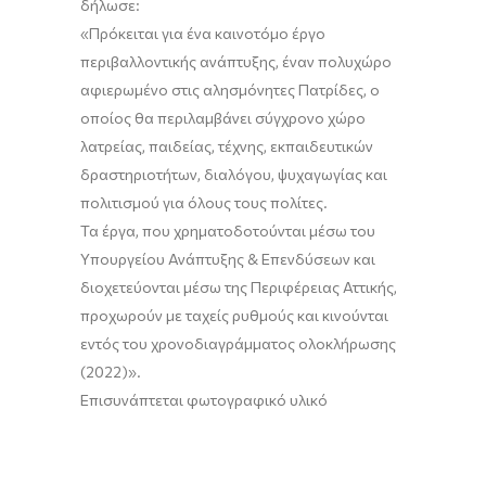
δήλωσε:
«
Π
ρόκειται για ένα καινοτόμο έργο
περιβαλλοντικής ανάπτυξης, έναν
πολυχώρο
αφιερωμένο στις αλησμόνητες
Πατρίδες, ο
οποίος θα περιλαμβάνει σύγχρονο χώρο
λατρείας, παιδείας, τέχνης, εκπαιδευτικών
δρασ
τηριοτήτων, διαλόγου, ψυχαγωγίας και
πολιτισμού
για όλους τους πολίτες.
Τα έργα, που χρηματοδοτούνται μέσω του
Υπουργείου Ανάπτυξης & Επενδύσεων και
διοχετεύονται μέσω της
Περιφέρεια
ς
Αττικής,
προχωρούν με ταχείς ρυθμούς
και κινούνται
εντός του χρονοδιαγράμματος ολοκλήρωσης
(
2022
)
».
Επισυνάπτεται φωτογραφικό υλικό