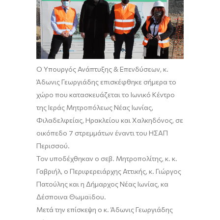
Ο Υπουργός Ανάπτυξης & Επενδύσεων, κ.
Άδωνις Γεωργιάδης
επισκέφθηκε σήμερα το
χώρο που κατασκευάζεται το Ιωνικό Κέντρο
της Ιεράς Μητροπόλεως Νέας Ιωνίας,
Φιλαδελφείας
, Ηρακλείου και Χαλκηδόνος
,
σε
οικόπεδο
7 στρεμμάτων
έναντι του ΗΣΑΠ
Περισσού.
Τον υποδέχθηκαν ο
σεβ
.
Μητροπολίτης, κ. κ.
Γαβριήλ
, ο Περιφερειάρχης Αττικής, κ.
Γιώργος
Πατούλης
και η Δήμαρχος Νέας Ιωνίας, κα
Δέσποινα
Θωμαϊδου
.
Μετά την επίσκεψη ο κ. Άδωνις Γεωργιάδης