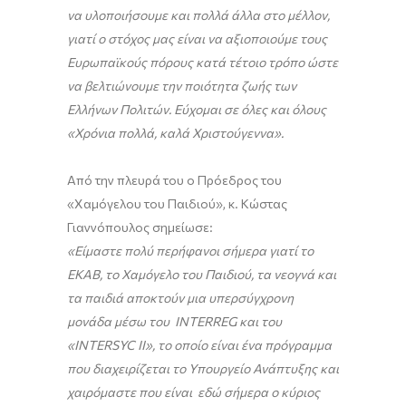
να υλοποιήσουμε και πολλά άλλα στο μέλλον,
γιατί ο στόχος μας είναι να αξιοποιούμε τους
Ευρωπαϊκούς πόρους κατά τέτοιο τρόπο ώστε
να βελτιώνουμε την ποιότητα ζωής των
Ελλήνων Πολιτών. Εύχομαι σε όλες και όλους
«Χρόνια πολλά, καλά Χριστούγεννα».
Από την πλευρά του ο Πρόεδρος του
«Χαμόγελου του Παιδιού», κ. Κώστας
Γιαννόπουλος σημείωσε:
«Είμαστε πολύ περήφανοι σήμερα γιατί το
ΕΚΑΒ, το Χαμόγελο του Παιδιού, τα νεογνά και
τα παιδιά αποκτούν μια υπερσύγχρονη
μονάδα μέσω του INTER
R
E
G
και του
«
INTERSYC
II
», το οποίο είναι ένα πρόγραμμα
που διαχειρίζεται το Υπουργεί
o
Ανάπτυξης και
χαιρόμαστε που είναι εδώ σήμερα ο κύριος