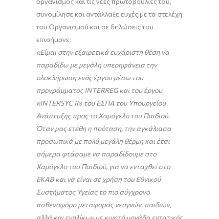
οργανισμός και τις νέες πρωτοβουλίες του,
συνομίλησε και αντάλλαξε ευχές με τα στελέχη
του Οργανισμού και σε δηλώσεις του
επισήμανε:
«Είμαι στην εξαιρετικά ευχάριστη θέση να
παραδίδω με μεγάλη υπερηφάνεια την
ολοκλήρωση ενός έργου μέσω του
προγράμματος INTER
R
E
G
και του έργου
«
INTERSYC
II
» του ΕΣΠΑ του Υπουργείου
Ανάπτυξης προς το Χαμόγελο του Παιδιού.
Όταν μας ετέθη η πρόταση, την αγκάλιασα
προσωπικά με πολύ μεγάλη θέρμη και έτσι
σήμερα φτάσαμε να παραδίδουμε στο
Χαμόγελο του Παιδιού, για να ενταχθεί στο
ΕΚΑΒ και να είναι σε χρήση του Εθνικού
Συστήματος Υγείας το πιο σύγχρονο
ασθενοφόρο μεταφοράς νεογνών, παιδιών,
αλλά και ενηλίκων με κινητή μονάδα εντατικής