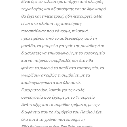
Είναι ό,τι το τελειότερο υπάρχει από πλευράς
τεχνολογίας και αξιοποίησης και σε λίγο καιρό
θα έχει και τηλεϊατρική, ήδη λειτουργεί, αλλά
είναι στα πλαίσια της καινούριας
προσπάθειας που κάνουμε, πιλοτικά,
προκειμένου από το ασθενοφόρο, από τη
μονάδα, να μπορεί ο γιατρός της μονάδας ή οι
διασώστες να επικοινωνούν με το νοσοκομείο
και να παίρνουν συμβουλές και όταν θα
φτάνει το μωρό ή το παιδί στο νοσοκομείο, να
γνωρίζουν ακριβώς τι συμβαίνει με τα
καρδιογραφήματα και όλα αυτά.
Ευχαριστούμε, λοιπόν για την καλή
συνεργασία που έχουμε με το Υπουργείο
Ανάπτυξης και τα αρμόδια τμήματα, με την
διαφάνεια που το Χαμόγελο του Παιδιού έχει
όλα αυτά τα χρόνια πιστοποιημένη.
Εδώ βρίσκεται κι ένα βραβείο, το οποίο