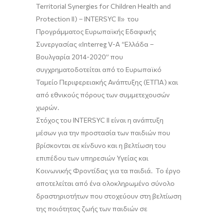
Territorial Synergies for Children Health and
Protection ΙΙ) – INTERSYC II» του
Προγράμματος Ευρωπαϊκής Εδαφικής
Συνεργασίας «Interreg V-A “Ελλάδα –
Βουλγαρία 2014-2020” που
συγχρηματοδοτείται από το Ευρωπαϊκό
Ταμείο Περιφερειακής Ανάπτυξης (ΕΤΠΑ) και
από εθνικούς πόρους των συμμετεχουσών
χωρών.
Στόχος του INTERSYC II είναι η ανάπτυξη
μέσων για την προστασία των παιδιών που
βρίσκονται σε κίνδυνο και η βελτίωση του
επιπέδου των υπηρεσιών Υγείας και
Κοινωνικής Φροντίδας για τα παιδιά. Το έργο
αποτελείται από ένα ολοκληρωμένο σύνολο
δραστηριοτήτων που στοχεύουν στη βελτίωση
της ποιότητας ζωής των παιδιών σε