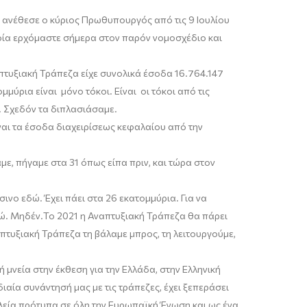
 ανέθεσε ο κύριος
Π
ρωθυπουργός από τις 9 Ιουλίου
ποία ερχόμαστε σήμερα στον παρόν νομοσχέδιο και
τυξιακή Τράπεζα είχε συνολικά έσοδα 16.764.147
ομμύρια είναι μόνο τόκοι. Είναι οι τόκοι από τις
. Σχεδόν τα διπλασιάσαμε.
ίναι τα έσοδα διαχειρίσεως κεφαλαίου από την
ε, πήγαμε στα 31 όπως είπα πριν, και τώρα στον
ινο εδώ. Έχει πάει στα 26 εκατομμύρια. Για να
ρώ.
Μηδέν
.
Το
2021 η Αναπτυξιακή Τράπεζα θα πάρει
πτυξιακή Τράπεζα τη βάλαμε μπρος, τη λειτουργούμε,
ή μνεία στην έκθεση για την Ελλάδα, στην Ελληνική
ιαία συνάντησή μας με τις τράπεζες, έχει ξεπεράσει
λεία πρότυπα σε όλη την Ευρωπαϊκή Ένωση και ως ένα