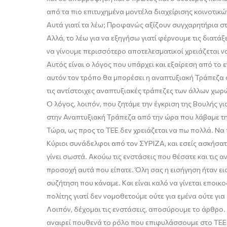
από τα πιο επιτυχημένα μοντέλα διαχείρισης κοινοτικώ
Αυτά γιατί τα λέω; Προφανώς αξίζουν συγχαρητήρια σ
Αλλά, το λέω για να εξηγήσω γιατί φέρνουμε τις διατάξ
να γίνουμε περισσότερο αποτελεσματικοί χρειάζεται ν
Αυτός είναι ο λόγος που υπάρχει και εξαίρεση από το ε
αυτόν τον τρόπο θα μπορέσει η αναπτυξιακή Τράπεζα σε
τις αντίστοιχες αναπτυξιακές τράπεζες των άλλων χωρώ
Ο λόγος, λοιπόν, που ζητάμε την έγκριση της Βουλής γι
σ
την Α
ναπτυξιακή
Τ
ράπεζα από την ώρα που λάβαμε τ
Τώρα, ως προς το Τ
Ε
Ε δεν χρειάζεται να πω πολλά. Να
Κύριοι συνάδελφοι από το
ν
ΣΥΡΙΖΑ, και εσείς ασκήσατ
γίνει σωστά. Ακούω τις ενστάσεις που θέσατε και τις α
προσοχή αυτά που είπατε.
Όλη σας η εισήγηση ήταν ει
συζήτηση που κάναμε. Και είναι καλό να γίνεται εποικ
πολίτης γιατί δεν νομοθετούμε ούτε για εμένα ούτε για
Λοιπόν, δέχομαι τις ενστάσεις, αποσύρουμε το άρθρο.
αναιρεί πουθενά το ρόλο που επιφυλάσσουμε στο ΤΕΕ