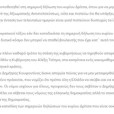
ν τοποθετηθεί στη σημερινή δήλωση του κυρίου
Δρίτσα
, όπου για να μη
ό της Αξιωματικής Αντιπολιτεύσεως, ούτε κα
ι
πιστεύω ότι θα υπάρξει,
ην έντα
σ
η των τελευταίων ημερών είναι γιατί πιστεύουν
δυστυχώς
τα 
οκρατικού τόξου εάν δεν καταδικάσει τη σημερινή δήλωση του κυρίου
δυτικό κόσμο δεν μπορεί να σταθεί βουλευτής που έχει
κατ
΄ αυτό το
τον πλέον καθαρό τρόπο
τ
η στάση της κυβερνήσεως να τηρηθούν απαρέγ
θόν η Κυβέρνηση του Αλέξη Τσίπρα, στα καπρίτσια ενός κακομαθημ
ληνικό κράτος.
 ο Δημήτρης
Κουφοντίνας
έκανε απεργία πείνας για να μην μεταφερθεί
ο πρόκειται, που νομίζει ότι πρέπει όλη η Ελλάδα να σκύβει και να α
υν. Οι νόμοι ισχύουν για όλους, προφανώς δεν τους σεβόταν ο Δημήτ
λει να σέβεται τους νόμους της ελληνικής δημοκρατίας αλλά το
σοκα
ά της δημοκρατίας.
ία καταδίκη των σημερινών δηλώσεων του κυρίου
Δρίτσα
που είναι
σοκ