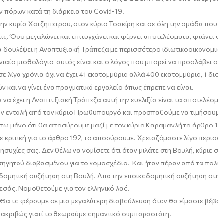
ν πόρων κατά τη διάρκεια το
υ
Covid
-19
.
την κυρία
Χατζηπέτρου
, στον κύριο Τσακίρη και σε όλη την ομάδα που
εις. Όσο μεγαλώνει και επιτυγχάνει και φέρνει αποτελέσματα, φτάνει
α δουλέψει η Αναπτυξιακή Τράπεζα με περισσότερο ιδιωτικοοικονομικ
νιαίο μισθολόγιο, αυτός είναι και ο λόγος που μπορεί να προσλάβει σ
 λίγα χρόνια όχι να έχει 41 εκατομμύρια αλλά 400 εκατομμύρια, 1 δι
ν και να γίνει ένα πραγματικό εργαλείο όπως έπρεπε να είναι.
α να έχει η Αναπτυξιακή Τράπεζα αυτή την ευελιξία είναι τα αποτελέσ
ην
εντολή από τον κύριο Πρωθυπουργό και προσπαθούμε να τιμήσουμε
 πω μόνο ότι θα αποσύ
ρουμε
μαζί με τον κύριο Καραμανλή
το άρθρο 1
ε κριτική για το άρθρο 192, το αποσύρουμε. Χρειαζόμαστε λίγο περισ
νησυχίες σας. Δεν θέλω να νομίσετε ότι όταν μιλάτε στη Βουλή
,
κύριε 
σηγητού διαβασμένου για το νομοσχέδιο. Και ήταν πέραν από τα πολι
οδομητική συζήτηση στη Βουλή. Από την εποικοδομητική συζήτηση στη
 εσάς. Νομοθετούμε για τον ελληνικό λαό.
 Θα το φέρουμε σε μια μεγαλύτερη διαβούλευση όταν θα είμαστε βέβαι
 ακριβώς γιατί το θεωρούμε σημαντικό συμπαραστάτη.