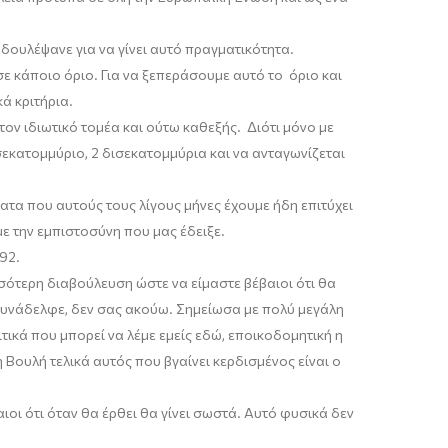
 δουλέψανε για να γίνει αυτό πραγματικότητα.
 σε κάποιο όριο. Για να ξεπεράσουμε αυτό το όριο και
ά κριτήρια.
τον ιδιωτικό τομέα και ούτω καθεξής. Διότι μόνο με
σεκατομμύριο, 2 δισεκατομμύρια και να ανταγωνίζεται
ματα που αυτούς τους λίγους μήνες έχουμε ήδη επιτύχει
 την εμπιστοσύνη που μας έδειξε.
92.
σότερη διαβούλευση ώστε να είμαστε βέβαιοι ότι θα
συνάδελφε
,
δεν σας ακούω. Σημείωσα με πολύ μεγάλη
τικά που μπορεί να λέμε εμείς εδώ, εποικοδομητική η
 Βουλή τελικά αυτός που βγαίνει κερδισμένος είναι ο
οι ότι όταν θα έρθει θα γίνει σωστά.
Αυτό φυσικά δεν