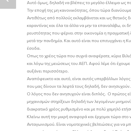
Αυτό
όμως,
δηλαδή να βλέπεις το μεγάλο έλλειμα ως π
Την εποχή της μη κανονικότητας, όπου τώρα διανύουμε,
Αντιθέτως από πολλούς εκλαμβάνεται και ως θετικός δε
καραντίνας και όλα τα άλλα να μην τα επαναλάβω, οι δ
ρευστότητας που φέρνει στην οικονομία η πραγματική ζ
μετά την πανδημία. Και αυτό είναι που επιτυγχάνει η 
έσοδα.
Όπως το χρέος τώρα που συχνά αναφέρατε
,
κύριε
Βιλι
και λόγω της μειώσεως του ΑΕΠ. Αφού λέμε ότι έχουμ
αυξάνει περισσότερο.
Αναπόφευκτο και αυτό, είναι αυτός υπερβάλλων λόγος 
που μας δίνουν τα λεφτά τους δηλαδή
,
δεν ανησυχούν. 
Ο λόγος που δεν ανησυχούν είναι διπλός. Ο πρώτος είν
μηχανισμών στηρίξεων δηλαδή τ
ων
λεγομένων μνημονίω
διακρατικό χρέος ρυθμισμένο και με πολύ χαμηλό ετήσ
Κλείνω αυτή την μικρή αναφορά και έρχομαι τώρα στο
Ανταγωνισμού. Είναι νομοτεχνικές βελτιώσεις για να μ