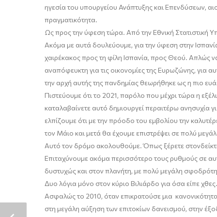
ηγεσία του υπουργείο
υ
Ανάπτυξης και Επενδύσεων, αισ
πραγματικότητα.
Ως προς την ύφεση τώρα
.
Από την Εθνική Στατιστική Υ
Ακόμα με αυτά δουλεύουμε, για την ύφεση στην Ισπανία
χαιρέκακος προς τη φίλη Ισπανία, προς Θεού. Απλώς 
αναπόφευκτη για τις οικονομίες της Ευρωζώνης, για αυ
την αρχή αυτής της πανδημίας θεωρήθηκε ως η πιο ευά
Πιστεύουμε ότι το 2021, παρόλο που μέχρι τώρα η εξέλι
καταλαβαίνετε αυτό δημιουργεί περαιτέρω ανησυχία για
ελπίζουμε ότι με την πρόοδο του εμβολίου την καλυτέρ
το
ν
Μάιο και μετά θα έχουμε επιστρέψει σε πολύ μεγά
Αυτό το
ν
δρόμο ακολουθούμε. Όπως ξέρετε στο
ν
δείκ
Επιταχύνουμε ακόμα περισσότερο τους ρυθμούς σε αυτ
δυστυχώς και στον πλανήτη
,
με πολύ μεγάλη σφοδρότητ
Δυο λόγια μόνο στον κύριο
Βιλιάρδο
για όσα είπε χθες
Ασφαλώς το 2010, όταν επικρατούσε μια κανονικότητα
στη μεγάλη αύξηση των επιτοκίων δανεισμού, στην έξο