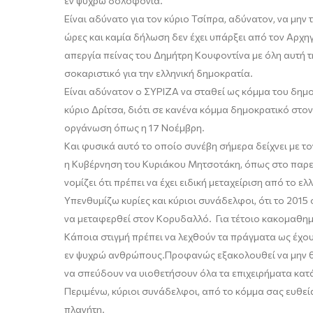
εν
ψυχρώ
δολοφονία.
Είναι αδύνατο για τον κύριο Τσίπρα, αδύνατον, να μη
ώρες και καμία δήλωση δεν έχει υπάρξει από τον Αρχηγ
απεργία πείνας του Δημήτρη
Κουφοντίνα
με όλη αυτή τ
σοκαριστικό
για την ελληνική δημοκρατία.
Είναι αδύνατον ο ΣΥΡΙΖΑ να σταθεί ως κόμμα του δημ
κύριο
Δρίτσα
, διότι σε κανένα κόμμα δημοκρατικό στο
ν
οργάνωση όπως η 17 Νοέμβρη.
Και φυσικά αυτό το οποίο συνέβη σήμερα δείχνει με 
η Κυβέρνηση του Κυριάκου Μητσοτάκη
,
όπως στο παρελ
νομίζει ότι πρέπει να έχει ειδική μεταχείριση από το ελ
Υπενθυμίζω κυρίες και κύριοι συνάδελφοι, ότι το 2015
να μεταφερθεί στον Κορυδαλλό. Για τέτοιο κακομαθημέν
Κάποια στιγμή πρέπει να λεχθούν τα πράγματα ως έχο
εν
ψυχρώ
ανθρώπους.
Προφανώς εξακολουθεί να μην θέ
να σπεύδουν να υιοθετήσουν όλα τα επιχειρήματα κατ
Περιμένω, κύριοι συνάδελφοι, από το κόμμα σας ευθε
πλανήτη.