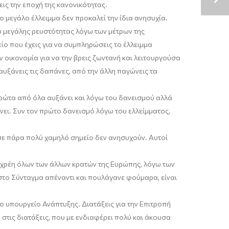
εις την εποχή της κανονικότητας.
ο μεγάλο έλλειμμα δεν προκαλεί την ίδια ανησυχία.
λύ μεγάλης ρευστότητας λόγω των μέτρων της
είο που έχεις για να συμπληρώσεις το έλλειμμα
 οικονομία για να την βρεις ζωντανή και λειτουργούσα
αυξάνεις τις δαπάνες, από την άλλη παγώνεις τα
Πρώτα από όλα αυξάνει και λόγω του δανεισμού αλλά
ει. Συν τον πρώτο δανεισμό λόγω του ελλείμματος
,
 σε πάρα πολύ χαμηλό σημείο δεν ανησυχούν. Αυτοί
τα χρέη όλων των άλλων κρατών της Ευρώπης, λόγω των
στο Σύνταγμα απέναντι και πουλάγανε φούμαρα, είναι
υπουργείο Ανάπτυξης. Διατάξεις για την Επιτροπή
στις διατάξεις, που με ενδιαφέρει πολύ και άκουσα