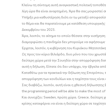
Κλείνω τη σύντομη αυτή αναγκαστική πολιτική τοποθέ
λίγη ώρα
θα είναι αναρτημένη. Άρα θα σας μοιραστεί σ
Υπήρξε μια καθυστέρηση διότι εν τω μεταξύ αποφασί
το θέμα και θα παρατείνουμε με κατάθεση υπουργικής
Δεκεμβρίου του 2023.
Άρα, λοιπόν, το αίτημα το οποίο θέσατε στην εισήγηση
διαμορφώσει η πανδημία δεν μπορούμε να αφήσουμε τ
Έρχεται, λοιπόν, η κυβέρνηση του Κυριάκου Μητσοτάκη
Ως προς τον κύριο
Βιλιάρδο
, δυο μόνο που του χρωστ
δεύτερη χώρα μετά την Σουηδία στην απορρόφηση δαπ
αυτή η δήλωση. Είπατε ότι δεν υπάρχει, την έβγαλα απ
Καταθέτω για τα πρακτικά την δήλωση της
Ε
πιτρόπου, 
απορρόφηση των κονδυλίων και η ταχύτητα τους είναι
Σας
διαβάζω
,
λοιπόν
,
αυτή
είναι
η
χθεσινή
δήλωση
της
the programming period will be able to make the most of 
Και συνεχίζει
:
Sweden
, πρώτη χώρα.
Greece
.
δ
εύτερη 
κρίσης καταφέρνει να είναι η δεύτερη χώρα σε ταχύτη