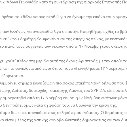
, κ.
Άδωνι Γεωργιάδη
κατά τη συνεδρίαση της Διαρκούς Επιτροπής Πα
τα άρθρα που θέλω να αναφερθώ, για να έχουμε την εικόνα του νομοσχ
ς των Ελλήνων, να αναφερθώ λίγο σε αυτήν. Κοιμηθήκαμε χθες το βρ
ρικτών του Δημήτρη
Κουφοντίνα
και της απεργίας πείνας, με κεντρικ
το πανό, τους συγγενείς των νεκρών από τη 17 Νοέμβρη τους σκέφτη
χει χαθεί πλέον
στη μερίδα αυτή της άκρας
A
ριστεράς
, με την οποία 
ύ
, τ
ο πιο συγκλονιστικό είναι ότι το πανό «Γεννηθήκαμε 17 Νοέμβρη
 εξοργιστικό.
υμβαίνει, σήμερα έγινε ίσως η πιο
σοκαριστική
πολιτική δήλωση που έ
δωρής
Δρίτσας
, δυστυχώς
Τ
ομεάρχης
Ά
μυνας του ΣΥΡΙΖΑ
,
είπε ούτε 
 τρομοκρατηθεί από τη 17 Νοέμβρη και ότι η 17 Νοέμβρη σκότωνε μόνο
ου δεν πρέπει όμως κατά τη φράση του, να θολώνει την κρίση της.
 κόσμο διώκεται ποινικά με τους σκληρότερους νόμους. Ο δημόσιος
ε
α είσαι μέλος της αστικής κοινοβουλευτικής δημοκρατίας και των δυτ