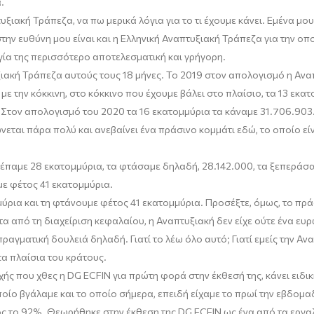
.
πτυξιακή Τράπεζ
α,
να πω μερικά λόγια για το τι έχουμε κάνει.
Εμένα μου
την ευθύνη μου είναι και η Ελληνική Αναπτυξιακή Τράπεζα για την ο
ργία της περισσότερο αποτελεσματική και γρήγορη.
ξιακή Τράπεζα αυτούς τους 18 μήνες
.
Το 2019 στον απολογισμό η Αναπ
με την κόκκινη, στο κόκκινο που έχο
υ
με βάλει στο πλαίσιο, τα 13 εκατ
 Στον απολογισμό του 2020 τα 16 εκατομμύρια τα κάναμε 31.706.903
νεται πάρα πολύ και ανεβαίνει ένα πράσινο κομμάτι εδώ, το οποίο ε
παμε 28 εκατομμύρια, τα φτάσαμε δηλαδή, 28.142.000, τα ξεπεράσαμ
ε φέτος 41 εκατομμύρια.
ρια και τη φτάνουμε φέτος 41 εκατομμύρια. Προσέξτε
,
όμως,
το πράσ
α από τη διαχείριση κεφαλαίου, η Αναπτυξιακή δεν είχε ούτε ένα ευ
αγματική δουλειά δηλαδή. Γιατί το λέω όλο αυτό; Γιατί εμείς
την Ανα
τα πλαίσια του κράτους.
υχής που χθες η
DG ECFIN
για πρώτη φορά στην έκθεσή της, κάνει ειδικ
οίο βγάλαμε και το οποίο σήμερα, επειδή είχαμε το πρωί την εβδομαδ
ος το 92%. Θεωρήθηκε στην έκθεση της
DG ECFIN
ως ένα από τα εργα