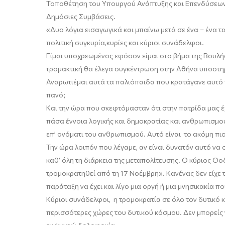
Τοποθέτηση
του Υπουργού Ανάπτυξης και Επενδύσεων
Δ
ημόσιες
Σ
υμβάσεις.
«
Δυο λόγια εισαγωγικά και μπαίνω μετά σε ένα – ένα 
πολιτική συγκυρία
,
κυρίες και κύριοι συνάδελφοι.
Είμαι υποχρεωμένος εφόσον
είμαι
σ
το βήμα της Βουλή
τρομακτική θα έλεγα συγκέντρωση στην Αθήνα υποστη
Αναρωτιέμαι αυτά τα παλιόπαιδα που κρατάγανε αυτό 
πανό;
Και την ώρα που σκεφτόμασταν ότι στην πατρίδα μας έ
πάσα έννοια λογικής και δημοκρατίας και ανθρωπισμο
επ’
ονόματι
του ανθρωπισμού. Αυτό είναι το ακόμη πιο
Την ώρα λοιπόν που λέγαμε, αν είναι δυνατόν αυτό να σ
καθ’ όλη τη διάρκεια της μεταπολίτευσης. Ο κύριος
Θο
τρομοκρατηθεί από τη 17 Νοέμβρη
»
. Κανένας δεν είχε
παράταξη να έχει και λίγο μια οργή ή μια μνησικακία π
Κύριοι συνάδελφοι, η τρομοκρατία σε όλο τον δυτικό
περισσότερες χώρες του δυτικού κόσμου. Δεν μπορείς ν