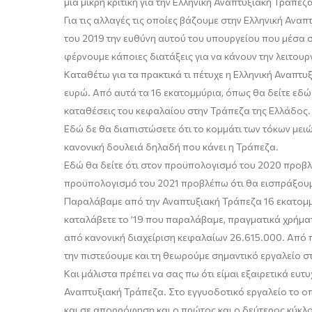
μια μικρή κριτική
για την Ελληνική Αναπτυξιακή Τράπεζα
Για τις αλλαγές τις οποίες βάζουμε στην Ελληνική Ανα
του 2019 την ευθύνη αυτού του υπουργείου που μέσα σ
φέρνουμε κάποιες διατάξεις για να κάνουν την λειτου
Καταθέτω για τα πρακτικά τι πέτυχε η Ελληνική Αναπτυ
ευρώ. Από αυτά τα 16 εκατομμύρια, όπως θα δείτε εδώ 
καταθέσεις του κεφαλαίου στην Τράπεζα της Ελλάδος.
Εδώ δε θα διαπιστώσετε ότι το κομμάτι των τόκων μειώ
κανονική δουλειά δηλαδή που κάνει η Τράπεζα.
Εδώ θα δείτε ότι στον προϋπολογισμό του 2020 προβλέ
προϋπολογισμό του 2021 προβλέπω ότι θα εισπράξουμ
Παραλάβαμε από την Αναπτυξιακή Τράπεζα 16 εκατομμύ
καταλάβετε το ’19 που παραλάβαμε, πραγματικά χρήματ
από κανονική διαχείριση κεφαλαίων 26.615.000. Από πρ
την πιστεύουμε και τη θεωρούμε σημαντικό εργαλείο σ
Και μάλιστα πρέπει να σας πω ότι
ε
ίμαι εξαιρετικά ευτ
Αναπτυξιακή Τράπεζα. Στο
εγγυοδοτικό
εργαλείο το οπ
και σε απορρόφηση και ο πρώτος και ο δεύτερος κύκλ