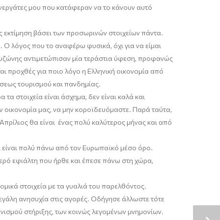
υνεργάτες μου που κατάφεραν να το κάνουν αυτό
της εκτίμηση βάσει των προσωρινών στοιχείων πάντα.
. Ο λόγος που το αναφέρω φυσικά, όχι για να είμαι
υρωζώνης αντιμετώπισαν μία τεράστια ύφεση, προφανώς
αι προχθές για ποιο λόγο η Ελληνική οικονομία από
έσεως τουρισμού και πανδημίας.
 τα στοιχεία είναι άσχημα, δεν είναι καλά και
ν οικονομία μας, να μην
κοροϊδευόμαστε
. Παρά ταύτα,
 Απρίλιος θα είναι ένας πολύ καλύτερος μήνας και από
αι είναι πολύ πάνω από τον Ευρωπαϊκό μέσο όρο.
ερό εφιάλτη που ήρθε και έπεσε πάνω στη χώρα,
νομικά στοιχεία με τα γυαλιά του παρελθόντος.
εγάλη ανησυχία στις αγορές. Οδήγησε άλλωστε τότε
νισμού στήριξης, τ
ω
ν κοινώς λεγομένων μνημονίων.