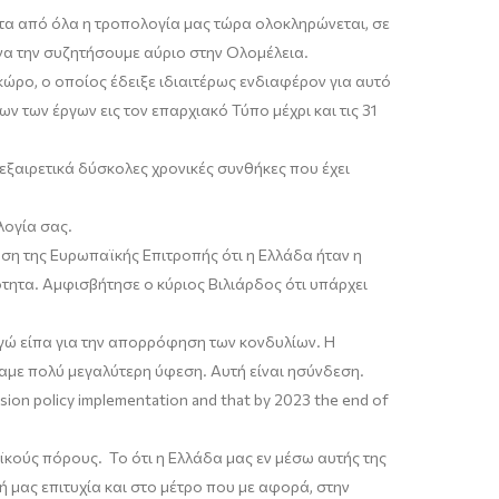
ώτα από όλα η τροπολογία μας τώρα ολοκληρώνεται
,
σε
 να την συζητήσουμε αύριο στην
Ο
λομέλεια.
κώρο
, ο οποίος έδειξε
ιδιαιτέρως
ενδιαφέρον για αυτό
των έργων εις τον επαρχιακό Τύπο μέχρι και τις 31
 εξαιρετικά δύσκολες χρονικές συνθήκες που έχει
λογία
σας.
ση της Ευρωπαϊκής Επιτροπής ότι η Ελλάδα ήταν η
κότητα. Αμφισβήτησε ο κύριος
Βιλιάρδος
ότι υπάρχει
Εγώ είπα για την απορρόφηση των κονδυλίων. Η
χαμε πολύ μεγαλύτερη ύφεση. Αυτή
είναι
η
σύνδεση
.
hesion policy implementation and that by 2023 the end of
ούς πόρους. Το ότι η Ελλάδα μας εν μέσω αυτής της
 μας επιτυχία και στο μέτρο που με αφορά, στην