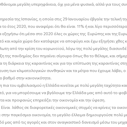
θάνομαι μεγάλη υπερηφάνεια, όχι για μένα φυσικά, αλλά για τους σ
πηρεσία της Ισπανίας, η οποία στις 29 Ιανουαρίου έβγαλε την τελική 
 το έτος 2020, που αναφέρει ότι θα είναι 11
%
ή και λίγο περισσότερο
να εξηγήσω ότι μέσα στο 2020 όλες οι χώρες της Ευρώπης και της Ε
τό και καμία χώρα δεν κατάφερε να αποφύγει και έχω εξηγήσει χθες κ
λωτη από την κρίση του
κορωνοϊού
, λόγω της πολύ μεγάλης διασυνδ
ξη της πανδημίας δεν πηγαίνει σίγουρα όπως θα το θέλαμε, και σήμερα
 τη διάρκεια της καραντίνας και για την επίπτωση της καραντίνας στη
ευση των κλιματολογικών συνθηκών και τα μέτρα που έχουμε λάβει, ο
λο βαθμό στην κανονικότητα.
τη πια του εμβολιασμού η Ελλάδα κινείται με πολύ μεγάλη ταχύτητα κ
ό, για να μπορέσουμε να βγάλουμε την Ελλάδα μας από αυτό το φοβ
α και προφανώς επηρεάζει την οικονομία και την ύφεση.
. Είναι λάθος σε διαφορετικές οικονομικές στιγμές να κρίνεις τα οικο
 στην παγκόσμια οικονομία, το μεγάλο έλλειμα δημιουργούσε πολύ μ
δό μας από τις αγορές και στον αναγκαστικό δανεισμό μέσω του μηχα