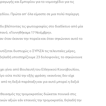
ραγωγής και Εμπορίου για το νομοσχέδιο για τις
εδίου. Πρώτα απ’ όλα είμαστε σε μια πολύ περίεργη
άδυ βλέποντας τις φωτογραφίες στο διαδίκτυο από μία
ό πανό, «Γεννηθήκαμε 17 Νοέμβρη».
καν όταν
έ
κ
α
ναν την πορεία και όταν σηκώνανε αυτό το
ταυτίζεται δυστυχώς ο ΣΥΡΙΖΑ τις τελευταίες μέρες,
», δηλαδή υποστηρίζουμε 23 δολοφονίες, το σηκώνουνε
χει γίνει από Βουλευτή του Ελληνικού Κοινοβουλίου,
λίγο ούτε πολύ την εξής φράση
:
«
κ
ανένας δεν είχε
 από τη δεξιά παράταξη και για αυτό μπορεί η δεξιά
κθειασμός
της τρομοκρατίας διώκεται ποινικά στις
ικών αξιών εάν επαινείς την τρομοκρατία, δηλαδή την