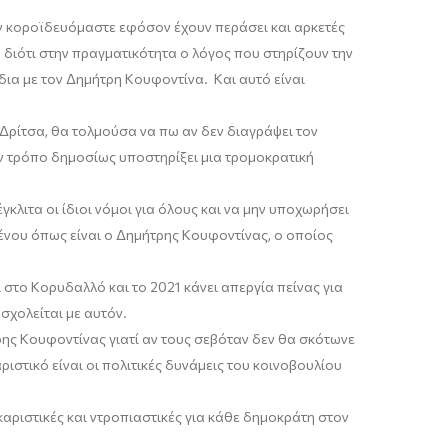
ν
κοροϊδευόμαστε
εφόσον έχουν περάσει και αρκετές
 διότι στην πραγματικότητα ο λόγος που στηρίζουν την
ίδια με τον Δημήτρη
Κουφοντίνα
. Και αυτό είναι
Δρίτσα
, θα τολμούσα να πω αν δεν διαγράψει τον
ν τρόπο δημοσίως υποστηρίξει μια τρομοκρατική
κλιτα οι ίδιοι νόμοι για όλους και να μην υποχωρήσει
ένου όπως είναι ο Δημήτρης
Κουφοντίνας
, ο οποίος
 στο Κορυδαλλό και το 2021 κάνει απεργία πείνας για
σχολείται με αυτόν.
ρης
Κουφοντίνας
γιατί αν τους σεβόταν δεν θα σκότωνε
ριστικό
είναι οι πολιτικές δυνάμεις του κοινοβουλίου
αριστικές
και ντροπιαστικές για κάθε δημοκράτη στον