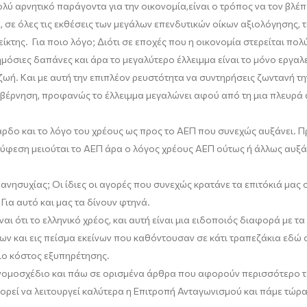
ολύ αρνητικό παράγοντα για την οικονομία,
είναι
ο τρόπος να τον βλέπ
 σε όλες τις εκθέσεις των μεγάλων επενδυτικών οίκων αξιολόγησης, τ
ίκτης. Για ποιο λόγο;
Διότι σε εποχές που η οικονομία στερείται πο
ημόσιες δαπάνες και άρα το μεγαλύτερο έλλειμμα είναι το μόνο εργαλ
ωή. Και με αυτή την επιπλέον ρευστότητα να συντηρήσεις ζωντανή την
Κυβέρνηση, προφανώς το έλλειμμα μεγαλώνει αφού από τη μια πλευρά 
άρδο
και το λόγο του χρέους ως προς το ΑΕΠ που συνεχώς αυξάνει. 
ε ύφεση
μειούται
το ΑΕΠ άρα ο λόγος χρέους ΑΕΠ ούτως ή άλλως αυξάν
ανησυχίας; Οι ίδιες οι αγορές που συνεχώς κρατάνε τα επιτόκιά μας
Για αυτό και μας τα δίνουν φτηνά.
αι ότι το ελληνικό χρέος, και αυτή είναι μια ειδοποιός διαφορά με 
ν και εις πείσμα εκείνων που καθόντουσαν σε κάτι τραπεζάκια εδώ 
ιο κόστος εξυπηρέτησης.
 νομοσχέδιο
και
πάω σε ορισμένα άρθρα που αφορούν περισσότερο το 
πορεί
να λειτουργεί καλύτερα η Επιτροπή Ανταγωνισμού και πάμε τώρα 