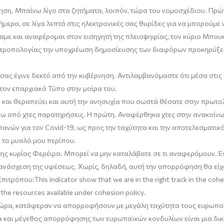
τηση. Μπαίνω λίγο στα ζητήματα, λοιπόν, τώρα του νομοσχέδιου. Πρ
ήμερα, σε λίγα λεπτά στις ηλεκτρονικές σας θυρίδες για να μπορούμε
σαμε και αναφέρ
ο
μ
αι
στον εισηγητή της πλειοψηφίας, τον κύριο
Μπου
 τροπολογίας την υποχρέωση δημοσίευσης των διαφόρων προκηρύξεων 
 σας έγινε δεκτό από την κυβέρνηση. Αντιλαμβανόμαστε ότι μέσα στις
ον επαρχιακό Τύπο στην μοίρα του.
 και θεραπεύει και αυτή την ανησυχία που σωστά θέσατε στην
πρωτο
άω από χτες παρατηρήσεις. Η πρώτη. Αναφέρθηκα χτες στην ανακοίνω
ανών για τον Covid
-19
, ως προς την ταχύτητα και την αποτελεσματι
ό το μυαλό μου περίπου.
της κυρίας
Φερέιρα
. Μπορεί να μην καταλάβατε σε τι αναφερόμουν. 
 ανάσχεση της υφέσεως. Χωρίς, δηλαδή, αυτή την απορρόφηση θα εί
Ε
πιτρόπου
:
This indicator show that we are in the right track in the co
the resources available under cohesion policy.
χώρα
,
κατάφεραν να απορροφήσουν με μεγάλη ταχύτητα τους ευρωπαϊκ
τα και μέγεθος απορρόφησης των ευρωπαϊκών κονδυλίων είναι μια δική