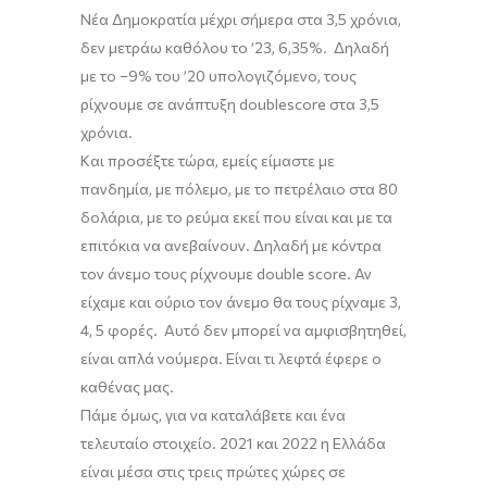
Νέα Δημοκρατία μέχρι σήμερα στα 3,5 χρόνια,
δεν μετράω καθόλου το ’23, 6,35
%
. Δηλαδή
με το
–
9
%
του ’20 υπολογιζόμενο
,
τους
ρίχνουμε σε ανάπτυξη
double
score
στα 3,5
χρόνια.
Και προσέξτε τώρα, εμείς είμαστε με
πανδημία, με πόλεμο, με το πετρέλαιο στα 80
δολάρια, με το ρεύμα εκεί που είναι και με τα
επιτόκια να ανεβαίνουν.
Δηλαδή με κόντρα
τον άνεμο τους ρίχνουμε
double
score
. Αν
είχαμε και ούριο τον άνεμο θα τους ρίχναμε 3,
4, 5 φορές. Αυτό δεν μπορεί να αμφισβητηθεί,
είναι απλά νούμερα. Είναι τι λεφτά έφερε ο
καθένας μας.
Πάμε όμως, για να καταλάβετε και ένα
τελευταίο στοιχείο. 2021 και 2022 η Ελλάδα
είναι μέσα στις τρεις πρώτες χώρες σε