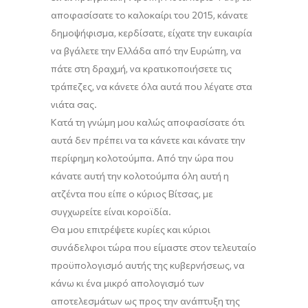
αποφασίσατε το καλοκαίρι του 2015, κάνατε
δημοψήφισμα, κερδίσατε, είχατε την ευκαιρία
να βγάλετε την Ελλάδα από την Ευρώπη, να
πάτε στη δραχμή, να κρατικοποιήσετε τις
τράπεζες, να κάνετε όλα αυτά που λέγατε στα
νιάτα σας.
Κατά τη γνώμη μου καλώς αποφασίσατε ότι
αυτά δεν πρέπει να τα κάνετε και κάνατε την
περίφημη
κολοτούμπα
. Από την ώρα που
κάνατε αυτή την
κολοτούμπα
όλη αυτή η
ατζέντα που είπε ο κύριος Βίτσας
,
με
συγχωρείτε
είναι κοροϊδία.
Θα μου επιτρέψετε κυρίες και κύριοι
συνάδελφοι τώρα που είμαστε στον τελευταίο
προϋπολογισμό αυτής της κυβερνήσεως, να
κάνω κι ένα μικρό απολογισμό των
αποτελεσμάτων ως προς την ανάπτυξη της