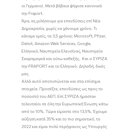
οι Γερμανοί. Μετά βέβαια ψήφισε κανονικά
την F
raport
.
Άρα,
ας μιλήσουμε
για επενδύσεις
επί
Νέα
Δημοκρατία, χωρίς να χάνουμε χρόνο. Τι
κάναμε εμείς, τα 3,5 χρόνια; Microsoft, Pfizer,
Deloit
,
Amazon
Web
S
ervices
,
Google
,
Ελληνικό, Ναυπηγεία Ελευσίνας, Ναυπηγεία
Σκαραμαγκά
και ούτω καθεξής
.
Και ο
ΣΥΡΙΖΑ
την
FRAPORT και
το
Ελληνικό. Δηλαδή
,
δικές
μας.
Αλλά αυτό αποτυπώνεται και στα επίσημα
στοιχεία. Προσέξτε, επενδύσεις ως προς το
ποσοστό του ΑΕΠ. Επί ΣΥΡΙΖΑ ήμασταν
τελευταίοι σε όλη την Ευρωπαϊκή Ένωση, κάτω
από το 10%. Τώρα είμαστε στο 13,5
%
. Έχουμε
αύξηση κατά 35% και το πιο σημαντικό, το
2022 και είμαι πολύ περήφανος ως Υπουργός