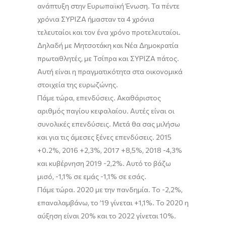
ανάπτυξη στην Ευρωπαϊκή Ένωση. Τα πέντε
χρόνια ΣΥΡΙΖΑ ήμασταν τα 4 χρόνια
τελευταίοι και τον ένα χρόνο προτελευταίοι.
Δηλαδή με Μητσοτάκη και Νέα Δημοκρατία
πρωταθλητές, με Τσίπρα και ΣΥΡΙΖΑ πάτος.
Αυτή είναι η πραγματικότητα στα οικονομικά
στοιχεία της ευρωζώνης.
Πάμε τώρα, επενδύσεις. Ακαθάριστος
αριθμός παγίου κεφαλαίου. Αυτές είναι οι
συνολικές επενδύσεις. Μετά θα σας μιλήσω
και για τις άμεσες ξένες επενδύσεις. 2015
+0.2
%
, 2016 +2,3
%
, 2017 +8,5
%
, 2018 -4,3
%
και κυβέρνηση 2019 -2,2
%
. Αυτό το βάζω
μισό, -1,1
%
σε εμάς -1,1
%
σε εσάς.
Πάμε τώρα. 2020 με την πανδημία. Το -2,2
%
,
επαναλαμβάνω, το ’19 γίνεται +1,1
%
. Το 2020
η
αύξηση είναι
20
%
και το 2022 γίνεται 10
%
.