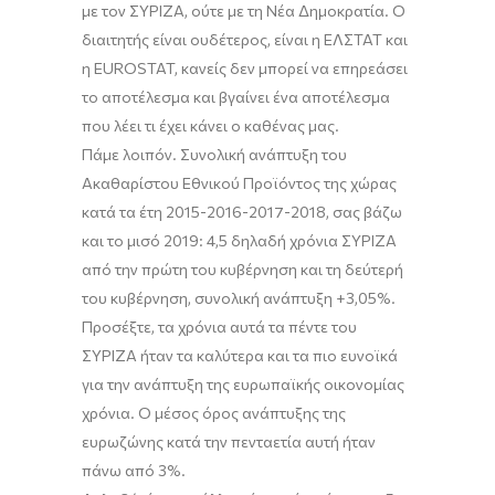
με τον ΣΥΡΙΖΑ, ούτε με τη Νέα Δημοκρατία. Ο
διαιτητής είναι ουδέτερος, είναι η ΕΛΣΤΑΤ και
η EUROSTAT, κανείς δεν μπορεί να επηρεάσει
το αποτέλεσμα και βγαίνει ένα αποτέλεσμα
που λέει τι έχει κάνει ο καθένας μας.
Πάμε λοιπόν. Συνολική ανάπτυξη του
Α
καθαρίστου
Ε
θνικού
Π
ροϊόντος της χώρας
κατά τα έτη 2015-2016-2017-2018, σας βάζω
και το μισό 2019: 4,5 δηλαδή χρόνια ΣΥΡΙΖΑ
από την πρώτη του κυβέρνηση και τη δεύτερή
του κυβέρνηση, συνολική ανάπτυξη +3,05%.
Προσέξτε, τα χρόνια αυτά τα πέντε του
ΣΥΡΙΖΑ ήταν τα καλύτερα και τα πιο ευνοϊκά
για την ανάπτυξη της ευρωπαϊκής οικονομίας
χρόνια. Ο μέσος όρος ανάπτυξης της
ευρωζώνης κατά την πενταετία αυτή ήταν
πάνω από 3%.