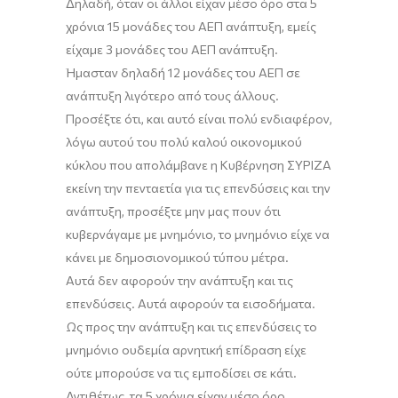
Δηλαδή, όταν οι άλλοι είχαν μέσο όρο στα 5
χρόνια 15 μονάδες του ΑΕΠ ανάπτυξη
,
εμείς
είχαμε 3 μονάδες του ΑΕΠ ανάπτυξη.
Ήμασταν δηλαδή 12 μονάδες του ΑΕΠ σε
ανάπτυξη λιγότερο από τους άλλους.
Προσέξτε ότι, και αυτό είναι πολύ ενδιαφέρον,
λόγω αυτού του πολύ καλού οικονομικού
κύκλου που απολάμβανε η Κυβέρνηση ΣΥΡΙΖΑ
εκείνη την πενταετία για τις επενδύσεις και την
ανάπτυξη, προσέξτε μην μας πουν ότι
κυβερνάγαμε με μνημόνιο, το μνημόνιο είχε να
κάνει με δημοσιονομικού τύπου μέτρα.
Αυτά δεν αφορούν την ανάπτυξη και τις
επενδύσεις. Αυτά αφορούν τα εισοδήματα.
Ως προς την ανάπτυξη και τις επενδύσεις το
μνημόνιο ουδεμία αρνητική επίδραση είχε
ούτε μπορούσε να τις εμποδίσει σε κάτι.
Αντιθέτως, τα 5 χρόνια είχαν μέσο όρο