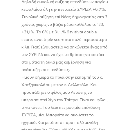
Δηλαδή συνολική αύξηση επενδύσεων παγίου
κεφαλαίου όλη την πενταετία ΣΥΡΙΖΑ +6,7%.
Συνολική αύξηση
ε
πί Νέας Δημοκρατίας στα 3
χρόνια, χωρίς να βάζω μέσα καθόλου το ’23,
+31,1
%
.
Το
6
%
με 31,1.
%
δεν είναι
double
score
,
είναι
triple
score
και πολύ περισσότερο
κ.λπ. Γιατί είναι αστείο να σηκώνεται ένας από
τον ΣΥΡΙΖΑ και να έχει το θράσος να κοιτάει
στα μάτια τη δικιά μας κυβέρνηση για
ανάπτυξη και επενδύσεις.
Ήμουν σήμερα το πρωί στην εκπομπή του κ.
Χατζηνικολάου με τον κ.
Δελλατόλα
. Και
προσπάθησε ο φίλος μου Αντώνης να
υπερασπιστεί λίγο τον Τσίπρα. Είναι και φίλοι,
τι να κάνει. Του λέω πες μου μία επένδυση
ΣΥΡΙΖΑ, μία. Μπορείτε να ακούσετε το
ηχητικό. Και μετά από πάρα πολύ μεγάλη
πίεση είπε
“
το Ελληνικό
”
. Κύριοι του ΚΚΕ, δεν