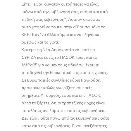
Είπε, “είναι δυνατόν οι τράπεζες να είναι
πάνω από την κυβέρνησή σας, ακόμα και από
τη δική σας κυβέρνηση”; Λοιπόν ακούστε,
αυτό μπορεί να το πει στην αίθουσα μόνο το
ΚΚΕ. Κανένα άλλο κόμμα και να εξηγήσω
αμέσως και το γιατί.
Και εμείς η Νέα Δημοκρατία και εσείς ο
ΣΥΡΙΖΑ και εσείς το ΠΑΣΟΚ, ίσως και το
ΜέΡα25 για να μην τους αδικήσω έχουμε
αποδεχθεί την Ευρωπαϊκή πορεία της χώρας.
Σε Ευρωπαϊκές συνθήκες κύριε
Ραγκούση
,
προφανώς καλώς γνωρίζετε και εσείς
υπήρξατε Υπουργός, έσ
τ
ω και επί ΠΑΣΟΚ,
αλλά το ξέρετε, ότι οι τραπεζικές αρχές είναι
απολύτως ανεξάρτητες από τις κυβερνήσεις.
Δεν είναι ούτε πάνω από τις κυβερνήσεις ούτε
κάτω από τις κυβερνήσεις. Είναι ανεξάρτητες.