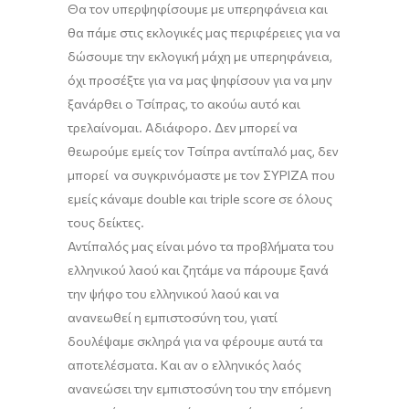
Θα τον υπερψηφίσουμε με υπερηφάνεια και
θα πάμε στις εκλογικές μας περιφέρειες για να
δώσουμε την εκλογική μάχη με υπερηφάνεια,
όχι προσέξτε για να μας ψηφίσουν για να μην
ξανάρθει ο Τσίπρας, το ακούω
αυτό
και
τρελαίνομαι. Αδιάφορο. Δεν μπορεί να
θεωρούμε
εμείς
τον Τσίπρα αντίπαλό μας, δεν
μπορεί να συγκρ
ινόμαστε
με
τον ΣΥΡΙΖΑ
που
εμείς
κάναμε
double
και
triple
score
σε όλους
τους δείκτες.
Αντίπαλός μας είναι μόνο τα προβλήματα του
ελληνικού λαού και
ζητάμε να πάρουμε ξανά
την ψήφο του ελληνικού λαού και να
ανανεωθεί η εμπιστοσύνη του, γιατί
δουλέψαμε σκληρά για να φέρουμε αυτά τα
αποτελέσματα
.
Κ
αι αν ο ελληνικός λαός
ανανεώσει την εμπιστοσύνη του την επόμενη