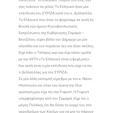
σας πιάνουν τα γέλια; Το Ελληνικό ήταν μία
επένδυση
του ΣΥΡΙΖΑ κατά τον κ.
Δελλατόλα
.
Το Ελληνικό που όταν το ψηφίσαμε σε αυτή τη
Βουλή εγώ ήμουν Κοινοβουλευτικός
Εκπρόσωπος της Κυβέρνησης Σαμαρά –
Βενιζέλου, είχαν βάλει τον Δήμαρχο με μία
αλυσίδα και τον πηγαίναν λες και ήταν σκύλος.
Είχε πάει ο Τσίπρας εκεί και είχε κάνει ομιλία
με την ΑΥΓΗ «Το Ελληνικό είναι η ψυχή μας».
Και αυτή είναι η μία επένδυση που είχε να πει
ο
Δελλατόλας
για τον ΣΥΡΙΖΑ.
Σε μία άλλη εκπομπή είχα βγει με τον κ. Νάσο
Ηλιόπουλο και όταν του έκανα την ίδια
ερώτηση μου είχε πει την
Fraport
.
Η
Fraport
υπερψηφίστηκε από τον Σαμαρά. Είχε πει ο
μέγας
Πολάκης
ότι θα δέσει το κορμί του στο
αεροδρόμιο τ
ων
Χανίων για να μην το πάρουν