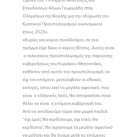
Επενδύσεων
Άδωνι Γεωργιάδη
στην
Ολομέλεια της Βουλής για την
«Κύρωση του
Κρατικού Προϋπολογισμού οικονομικού
έτους 2023»
.
«Κυρίες και κύριοι συνάδελφοι
,
σε ένα
πράγμα είχε δίκιο ο κύριος Βίτσας. Αυτός είναι
ο τελευταίος προϋπολογισμός της παρούσης
κυβερνήσεως του Κυριάκου Μητσοτάκη,
καθόσον από αυτόν τον προϋπολογισμό, αν
όχι τον επόμενο, μεσολαβούν οι εθνικές
εκλογές, όπου εκεί το μεγάλο αφεντικό, που
είναι ο ελληνικός λαός, θα αποφασίσει ποια
θέλει να είναι η επόμενη κυβέρνησή του.
Αντί να αντιδικούμε τώρα σαν μωρά παιδιά
“όχι εμείς θα κερδίσουμε, όχι εσείς θα
κερδίσετε”, θα αφήσουμε το μεγάλο αφεντικό
να μιλήσει και θα δούμε μετά τις επόμενες