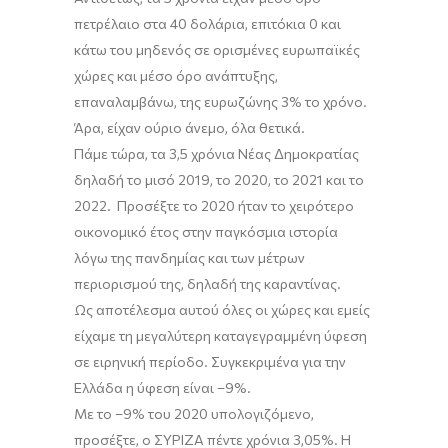
πετρέλαιο
στα
40
δολάρια
, επιτόκια 0 και
κάτω του μηδενός σε ορισμένες ευρωπαϊκές
χώρες και μέσ
ο
όρο ανάπτυξης,
επαναλαμβάνω, της ευρωζώνης 3% το χρόνο.
Άρα
,
είχαν ούριο άνεμο, όλα θετικά.
Πάμε τώρα, τα 3,5 χρόνια Νέας Δημοκρατίας
δηλαδή το μισό 2019, το 2020, το 2021 και το
2022. Προσέξτε το 2020 ήταν το χειρότερο
οικονομικό έτος στην παγκόσμια ιστορία
λόγω της πανδημίας και των μέτρων
περιορισμού
της, δ
ηλαδή της καραντίνας.
Ως αποτέλεσμα αυτού όλες οι χώρες και εμείς
είχαμε τη μεγαλύτερη καταγεγραμμένη ύφεση
σε ειρηνική περίοδο. Συγκεκριμένα για την
Ελλάδα η ύφεση είναι
–
9
%
.
Με το
–
9
%
του 2020 υπολογιζόμενο,
προσέξτε, ο ΣΥΡΙΖΑ πέντε χρόνια 3,05
%
. Η