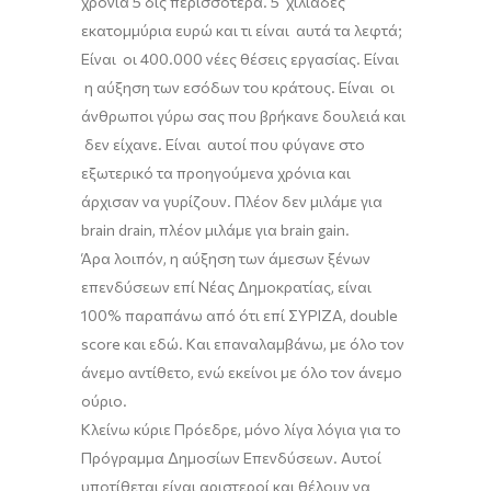
χρόνια 5 δις περισσότερα. 5 χιλιάδες
εκατομμύρια ευρώ και τι είναι αυτά τα λεφτά;
Είναι οι 400.000 νέες θέσεις εργασίας.
Είναι
η αύξηση των εσόδων του κράτους. Είναι οι
άνθρωποι γύρω σας που βρήκανε δουλειά και
δεν είχανε. Είναι αυτοί που φύγανε στο
εξωτερικό τα προηγούμενα χρόνια και
άρχισαν να γυρίζουν. Πλέον δεν μιλάμε για
brain
drain
, πλέον μιλάμε για
brain
gain
.
Άρα λοιπόν, η αύξηση των άμεσων ξένων
επενδύσεων επί Νέας Δημοκρατίας, είναι
100% παραπάνω από ότι
επί
ΣΥΡΙΖΑ,
double
score
και εδώ. Και επαναλαμβάνω, με όλο τον
άνεμο αντίθετο, ενώ εκείνοι με όλο τον άνεμο
ούριο.
Κλείνω κύριε Πρόεδρε, μόνο λίγα λόγια
για
το
Π
ρόγραμμα
Δ
ημοσίων
Ε
πενδύσεων. Αυτοί
υποτίθεται είναι αριστεροί και θέλουν να