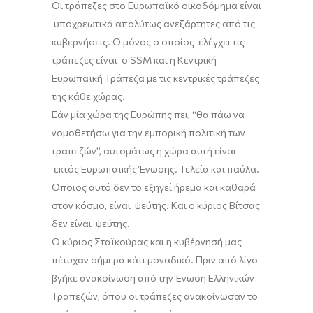
Οι τράπεζες στο Ευρωπαϊκό οικοδόμημα είναι
υποχρεωτικά απολύτως ανεξάρτητες από τις
κυβερνήσεις. Ο μόνος ο οποίος ελέγχει τις
τράπεζες είναι ο SSM και η Κεντρική
Ευρωπαϊκή Τράπεζα με τις κεντρικές τράπεζες
της κάθε χώρας.
Εάν μία χώρα της Ευρώπης πει,
“
θα πάω να
νομοθετήσω για την εμπορική πολιτική των
τραπεζών
”
, αυτομάτως η χώρα αυτή είναι
εκτός Ευρωπαϊκής Ένωσης. Τελεία και παύλα.
Όποιος αυτό
δεν
το εξηγεί ήρεμα και καθαρά
στον κόσμο, είναι ψεύτης. Και ο κύριος Βίτσας
δεν είναι ψεύτης.
Ο κύριος
Σταϊκούρας
και η κυβέρνησή μας
πέτυχαν σήμερα κάτι μοναδικό. Πριν από λίγο
βγήκε ανακοίνωση από την Ένωση Ελληνικών
Τραπεζών, όπου οι τράπεζες ανακοίνωσαν το