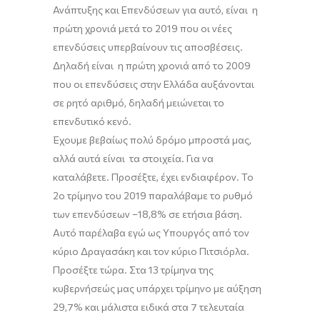
Ανάπτυξης και Επενδύσεων για αυτό, είναι η
πρώτη χρο
ν
ιά μετά το 2019 που οι νέες
επενδύσεις υπερβαίνουν τις αποσβέσεις.
Δηλαδή είναι η πρώτη χρονιά από το 2009
που οι επενδύσεις στην Ελλάδα αυξάνονται
σε ρητό αριθμό, δηλαδή μειώνεται το
επενδυτικό κενό.
Έχουμε βεβαίως πολύ δρόμο μπροστά μας,
αλλά αυτά είναι τα στοιχεία. Για να
καταλάβετε. Προσέξτε, έχει ενδιαφέρον. Το
2ο τρίμηνο του 2019 παραλάβαμε το ρυθμό
των επενδύσεων
–
18,8%
σε ετήσια βάση
.
Αυτό παρέλαβα εγώ ως Υπουργός από τον
κύριο Δραγασάκη και τον κύριο
Πιτσιόρλα
.
Προσέξτε τώρα. Στα 13 τρίμηνα της
κυβερνήσεώς μας υπάρχει
τρίμηνο με
αύξηση
29,7% και μάλιστα ειδικά στα 7 τελευταία