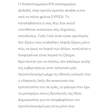
11 δισεκατομμύρια 616 εκατομμύρια.
Δηλαδή
,
στην τριετία είμαστε
double
score
από τα πέντε χρόνια ΣΥΡΙΖΑ. Το
καταλαβαίνετε τι σας λέω; Και αυτοί
υποτίθεται πιστεύανε στις δημόσιες
επενδύσεις. Γιατί; Γιατί όταν είσαι αριστερός
δεν ξέρεις πώς να βγάλεις λεφτά, ξέρεις μόνο
πώς να τρως τα λεφτά των άλλων, αυτή είναι η
διαφορά και είναι λογικό το ζήτημα.
Άρα λοιπόν για να κλείσω, στο κλείσιμο αυτής
της κυβερνήσεως στον τελευταίο μας
προϋπολογισμό μέχρι τις εθνικές εκλογές που
ο ελληνικός λαός θα ανανεώσει την
εμπιστοσύνη του σε
ε
μάς
, το μήνυμα που έχω
να μεταφέρω στους Βουλευτές της Νέας
Δημοκρατίας για να υπερψηφίσουν τον
προϋπολογισμό μας είναι μόνο ένα.