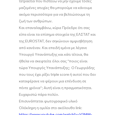
τετραετία που πιστεύω να μην έχουμε τόσες
μαζεμένες ατυχίες θα μπορούμε να κάνουμε
ακόμα περισσότερα για να βελτιώσουμε τη
ζωή των ανθρώπων.
Και επαναλαμβάνω
,
κύριε Πρόεδρε ότι σας
είπα είναι τα επίσημα στοιχεία της ΕΛΣΤΑΤ και
της EUROSTAT, δε
ν
σηκώνουν αμφισβήτηση
από κανέναν
.
Κ
αι επειδή εμένα με λέγανε
Υπουργό
Υ
πανάπτυξης και κάτι τέτοια, θα
ήθελα να σκεφτείτε όλοι σας
“
ποιος είναι
τώρα Υπουργός
Y
πανάπτυξης
; Ο Γεωργιάδης
που τους έχει ρίξει
triple
score
ή αυτοί που δεν
καταφέρανε να φέρουν μια επένδυση σε
πέντε χρόνια
”
;
Αυτή είναι η πραγματικότητα.
Ευχαριστώ πάρα πολύ
»
.
Επισυνάπτεται φωτογραφικό υλικό
Ολόκληρη η
ομιλία
στο ακόλουθο
link
:
https://www.youtube.com/watch?v=V3MM-