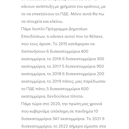
κάνουν ανάπτυξη με χρήματα του κράτους, με
το να επεκτείνουν το
ΠΔΕ
. Μόνο αυτά θα πω
τα στοιχεία και κλείνω.
Πάμε λοιπόν
Π
ρόγραμμα
Δ
ημοσίων
Ε
πενδύσεων, τι κάνανε αυτοί που το θέλανε,
που τους άρεσε.
Το
2015 κατάφεραν να
δαπανήσουν 6 δισεκατομμύρια 400
εκατομμύρια,
το
2016 6 δισεκατομμύρια 300
εκατομμύρια,
το
2017 5 δισεκατομμύρια 950
εκατομμύρια,
το
2018 6 δισεκατομμύρια 200
εκατομμύρια,
το
2019 πάτος, μας παρέδωσαν
το ΠΔΕ πάτο, 5 δισεκατομμύρια 600
εκατομμύρια, δε
ν
δούλευε τίποτα.
Πάμε τώρα
στο
2020, την πρώτη μας χρονιά
που κυβερνάμε ολόκληρη σε πανδημία 10
δισεκατομμύρια 347 εκατομμύρια.
Το
2021 9
δισεκατομμύρια,
το
2022 σήμερα είμαστε στα