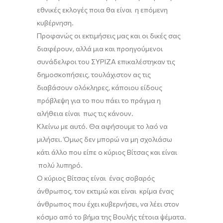
εθνικές εκλογές ποια θα είναι η επόμενη
κυβέρνηση.
Προφανώς οι εκτιμήσεις μας και οι δικές σας
διαφέρουν, αλλά μια και προηγούμενοι
συνάδελφοι του ΣΥΡΙΖΑ επικαλέστηκαν τις
δημοσκοπήσεις, τουλάχιστον ας τις
διαβάσουν ολόκληρες
,
κάποιου είδους
πρόβλεψη για το που πάει το πράγμα η
αλήθεια είναι πως τις κάνουν.
Κλείνω
με
αυτό. Θα αφήσ
ουμε
το λαό να
μιλήσει. Όμως δεν μπορώ να μη σχολιάσω
κάτι άλλο που είπε ο κύριος Βίτσας και είναι
πολύ λυπηρό.
Ο κύριος Βίτσας είναι ένας σοβαρός
άνθρωπος, τον εκτιμώ και είναι κρίμα ένας
άνθρωπος που έχει κυβερνήσει, να λέει στον
κόσμο
από το βήμα της Βουλής
τέτοια ψέματα.