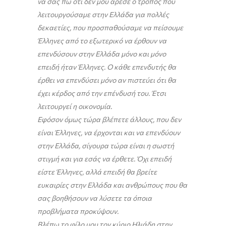
να σας πω ότι δεν μου άρεσε ο τρόπος που
λειτουργούσαμε στην Ελλάδα για πολλές
δεκαετίες, που προσπαθούσαμε να πείσουμε
Έλληνες από το εξωτερικό να έρθουν να
επενδύσουν στην Ελλάδα μόνο και μόνο
επειδή ήταν Έλληνες. Ο κάθε επενδυτής θα
έρθει να επενδύσει μόνο αν πιστεύει ότι θα
έχει κέρδος από την επένδυσή του. Έτσι
λειτουργεί η οικονομία.
Εφόσον όμως τώρα βλέπετε άλλους, που δεν
είναι Έλληνες, να έρχονται και να επενδύουν
στην Ελλάδα, σίγουρα τώρα είναι η σωστή
στιγμή και για εσάς να έρθετε. Όχι επειδή
είστε Έλληνες, αλλά επειδή θα βρείτε
ευκαιρίες στην Ελλάδα και ανθρώπους που θα
σας βοηθήσουν να λύσετε τα όποια
προβλήματα προκύψουν.
Βλέπω το φίλο μου τον κύριο Ηλιάδη στην