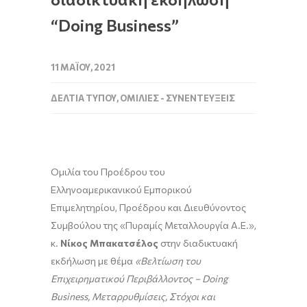
“Doing Business”
11 ΜΑΪ́ΟΥ, 2021
ΔΕΛΤΊΑ ΤΎΠΟΥ
,
ΟΜΙΛΊΕΣ - ΣΥΝΕΝΤΕΎΞΕΙΣ
Ομιλία του Προέδρου του
Ελληνοαμερικανικού Εμπορικού
Επιμελητηρίου, Προέδρου και Διευθύνοντος
Συμβούλου της «Πυραμίς Μεταλλουργία Α.Ε.»,
κ.
Νίκος Μπακατσέλος
στην διαδικτυακή
εκδήλωση με θέμα
«Βελτίωση του
Επιχειρηματικού Περιβάλλοντος –
Doing
Business
, Μεταρρυθμίσεις, Στόχοι και