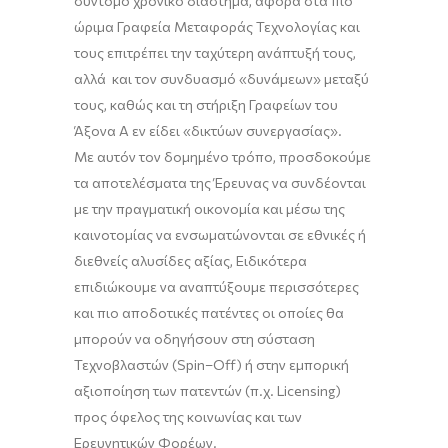
σύντομο χρονικό διάστημα, αφορά
σ
τα πιο
ώριμα Γραφεία Μεταφοράς Τεχνολογίας και
τους
επιτρέπει την ταχύτερη ανάπτυξή τους,
αλλά και το
ν
συνδυασμό «δυνάμεων» μεταξύ
τους, καθώς και τη στήριξη Γραφείων του
Άξονα Α
εν
είδει
«δικτύων συνεργασίας»
.
Με αυτό
ν
τον δομημένο τρόπο,
προσδοκούμε
τα
αποτελέσματα της Έρευνας να
συνδέονται
με την πραγματική οικονομία
και
μέσω της
καινοτομίας
να ενσωματώνονται σε εθ
νικές ή
διεθνείς αλυσίδες αξίας
,
Ε
ιδικότερα
επιδιώκουμε
ν
α αναπτύξουμε
περισσότερες
και πιο αποδοτικές πατέντες οι οποίες θα
μπορούν να
οδηγήσουν
στη σύσταση
Τεχνοβλαστών
(
Spin
–
Off
) ή στην εμπορική
αξιοπ
οί
ησ
η των
πατεντών
(π.χ.
Licensing
)
προς όφελος
τ
ης κοινωνίας και των
Ε
ρευνητικών Φορέων
.