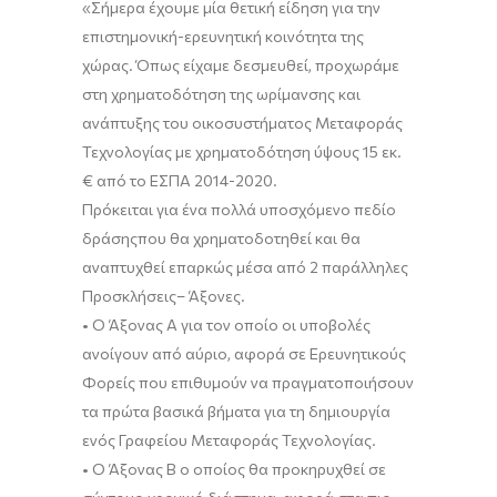
«
Σήμερα έχουμε
μία θετική είδηση
για
την
ε
πιστημονική-ερευνητική κοινότητα
της
χώρας
.
Όπως είχαμε δεσμευθεί, προχωρ
ά
με
στη χρηματοδότηση της ωρίμανσης
και
ανάπτυξης
του
οικοσυστήματος Μεταφοράς
Τεχνολογίας με
χρηματοδότηση
ύψους
15 εκ.
€
από το ΕΣΠΑ 2014-2020.
Πρόκειται για
ένα
πολλά υποσχόμενο πεδίο
δράσης
που θα χρηματοδοτηθεί
και θα
αναπτυχθεί επαρκώς
μέσα από 2
παράλληλες
Προσκλήσεις
–
Άξονες.
•
Ο
Άξονας Α
για τον οποίο οι υποβολές
ανοίγουν από αύριο, αφορά
σε
Ερευνητικούς
Φορείς που επιθυμούν να πραγματοποιήσουν
τα πρώτα βασικά βήματα για τη δημιουργία
ενός Γραφείου Μεταφοράς Τεχνολογίας.
•
Ο
Άξονας Β
ο οποίος θα προκηρυχθεί σε