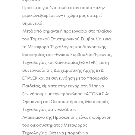
Πρόκειται για
ένα τομέα στον οποίο
–
πλην
μερικών
εξαιρέσεων
–
η χώρα μας υστερεί
σημαντικά
.
Μ
ετά από σημαντική προεργασία στο πλαίσιο
του Τομεακού Επιστημονικού Συμβουλίου για
τη Μεταφορά Τεχνολογίας και Διανοητικής
Ιδιοκτησίας του Εθνικού Συμβουλίου Έρευνας,
Τεχνολογίας και Καινοτομίας
(ΕΣΕΤΕΚ)
, με τη
συνεργασία της Διαχειριστικής Αρχής ΕΥΔ
ΕΠΑνΕΚ
και σε συνεννόηση με το Υπουργείο
Παιδείας
,
είμαστε στην ευχάριστη θέση να
ξεκινήσουμε με την πρόσκληση
«ΑΞΟΝΑΣ Α:
Ωρίμανση του Οικοσυστήματος Μεταφοράς
Τεχνολογίας στην Ελλάδα»
.
Αντικείμενο της Πρόσκλησης είναι η
ωρίμανση
του οικοσυστήματος Μεταφοράς
Τεχνολογίας
, ώστε να
μπορούν να