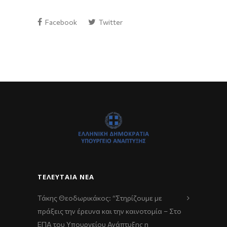
Facebook
Twitter
ΤΕΛΕΥΤΑΊΑ ΝΈΑ
Τάκης Θεοδωρικάκος: “Στηρίζουμε με
πράξεις την έρευνα και την καινοτομία – Στο
ΕΠΑ του Υπουργείου Ανάπτυξης η