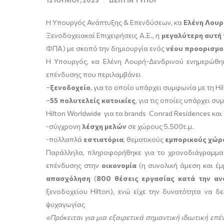
12 ΙΟΥΝΊΟΥ, 2023
ΔΕΛΤΊΑ ΤΎΠΟΥ
Η Υπουργός Ανάπτυξης & Επενδύσεων, κα
Ελένη Λουρ
Ξενοδοχειακαί Επιχειρήσεις Α.Ε., η
μεγαλύτερη αυτή 
ΦΠΑ) με σκοπό την δημιουργία ενός
νέου προορισμο
Η Υπουργός, κα Ελένη Λουρή-Δενδρινού ενημερώθη
επένδυσης που περιλαμβάνει
–
ξενοδοχείο
, για το οποίο υπάρχει συμφωνία με τη Hi
–
55 πολυτελείς κατοικίες
, για τις οποίες υπάρχει συ
Hilton Worldwide για τα brands Conrad Residences κα
-σύγχρονη
λέσχη μελών
σε χώρους 5.500τ.μ.
-πολλαπλά
εστιατόρια
, θεματικούς
εμπορικούς χώρ
Παράλληλα, πληροφορήθηκε για το χρονοδιάγραμμα 
επένδυσης στην
οικονομία
(η συνολική άμεση και έ
απασχόληση
(
800 θέσεις εργασίας κατά την αν
ξενοδοχείου Hilton), ενώ είχε την δυνατότητα να δ
ψυχαγωγίας
«Πρόκειται για μια εξαιρετικά σημαντική ιδιωτική ε