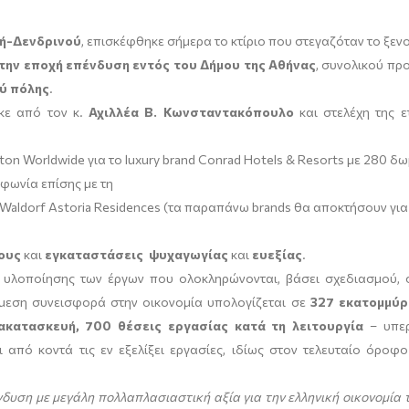
ή-Δενδρινού
, επισκέφθηκε σήμερα το κτίριο που στεγαζόταν το ξενο
την εποχή επένδυση εντός του Δήμου της Αθήνας
, συνολικού π
ύ πόλης
.
κε από τον κ.
Αχιλλέα Β. Κωνσταντακόπουλο
και στελέχη της ε
lton Worldwide για το luxury brand Conrad Hotels & Resorts με 280 δω
μφωνία επίσης με τη
ι Waldorf Astoria Residences (τα παραπάνω brands θα αποκτήσουν γ
ους
και
εγκαταστάσεις ψυχαγωγίας
και
ευεξίας
.
υλοποίησης των έργων που ολοκληρώνονται, βάσει σχεδιασμού, 
μμεση συνεισφορά στην οικονομία υπολογίζεται σε
327 εκατομμύρ
ακατασκευή, 700 θέσεις εργασίας κατά τη λειτουργία
– υπερ
ει από κοντά τις εν εξελίξει εργασίες, ιδίως στον τελευταίο όρο
πένδυση με μεγάλη πολλαπλασιαστική αξία για την ελληνική οικονομ