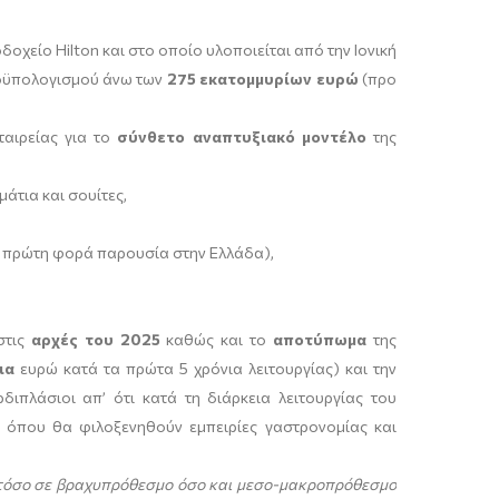
δοχείο Hilton και στο οποίο υλοποιείται από την Ιονική
ροϋπολογισμού άνω των
275 εκατομμυρίων ευρώ
(προ
ταιρείας για το
σύνθετο αναπτυξιακό μοντέλο
της
μάτια και σουίτες,
ια πρώτη φορά παρουσία στην Ελλάδα),
στις
αρχές του 2025
καθώς και το
αποτύπωμα
της
ια
ευρώ κατά τα πρώτα 5 χρόνια λειτουργίας) και την
διπλάσιοι απ’ ότι κατά τη διάρκεια λειτουργίας του
φο όπου θα φιλοξενηθούν εμπειρίες γαστρονομίας και
ία τόσο σε βραχυπρόθεσμο όσο και μεσο-μακροπρόθεσμο