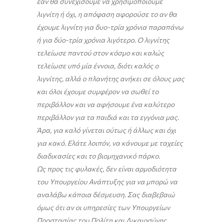
εάν θα συνεχίσουμε να χρησιμοποιούμε
λιγνίτη ή όχι, η απόφαση αφορούσε το αν θα
έχουμε λιγνίτη για δυο-τρία χρόνια παραπάνω
ή για δύο-τρία χρόνια λιγότερο. Ο λιγνίτης
τελείωσε παντού στον κόσμο και καλώς
τελείωσε υπό μία έννοια, διότι καλός ο
λιγνίτης, αλλά ο πλανήτης ανήκει σε όλους μας
και όλοι έχουμε συμφέρον να σωθεί το
περιβάλλον και να αφήσουμε ένα καλύτερο
περιβάλλον για τα παιδιά και τα εγγόνια μας.
Άρα, για καλό γίνεται ούτως ή άλλως και όχι
για κακό. Ελάτε λοιπόν, να κάνουμε με ταχείες
διαδικασίες και το βιομηχανικό πάρκο.
Ως προς τις φυλακές, δεν είναι αρμοδιότητα
του Υπουργείου Ανάπτυξης για να μπορώ να
αναλάβω κάποια δέσμευση. Σας διαβεβαιώ
όμως ότι αν οι υπηρεσίες των Υπουργείων
Προστασίας του Πολίτη και Δικαιοσύνης