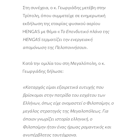
Στη συνέχεια, ο κ. Γεωργιάδης μετέβη στην
Τρίπολη, όπου συμμετείχε σε ενημερωτική
εκδήλωση της εταιρίας φυσικού αερίου
HΕΝGAS με θέμα «
Το Επενδυτικό πλάνο της
HENGAS
τερματίζει την ενεργειακή
απομόνωση της Πελοποννήσου
».
Κατά την ομιλία του στη Μεγαλόπολη, ο κ.
Γεωργιάδης δήλωσε:
«Καταρχάς είμαι εξαιρετικά ευτυχής που
βρίσκομαι στην πατρίδα του εσχάτου των
Ελλήνων, όπως είχε ονομαστεί ο Φιλοποίμην, ο
μεγάλος στρατηγός της Μεγαλοπόλεως. Για
όποιον γνωρίζει ιστορία ελληνική, ο
Φιλοποίμην ήταν ένας ήρωας ρομαντικός και
ανυπέρβλητος ταυτόχρονα.