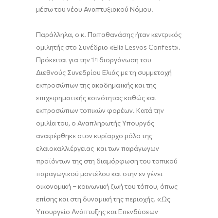
μέσω του νέου Αναπτυξιακού Νόμου.
Παράλληλα, ο κ. Παπαθανάσης ήταν κεντρικός
ομιλητής στο Συνέδριο «Elia Lesvos Confest».
Πρόκειται για την 1
η
διοργάνωση του
Διεθνούς Συνεδρίου Ελιάς με τη συμμετοχή
εκπροσώπων της ακαδημαϊκής και της
επιχειρηματικής κοινότητας καθώς και
εκπροσώπων τοπικών φορέων. Κατά την
ομιλία του, ο Αναπληρωτής Υπουργός
αναφέρθηκε στον κυρίαρχο ρόλο της
ελαιοκαλλιέργειας και των παράγωγων
προϊόντων της στη διαμόρφωση του τοπικού
παραγωγικού μοντέλου και στην εν γένει
οικονομική – κοινωνική ζωή του τόπου, όπως
επίσης και στη δυναμική της περιοχής. «Ως
Υπουργείο Ανάπτυξης και Επενδύσεων