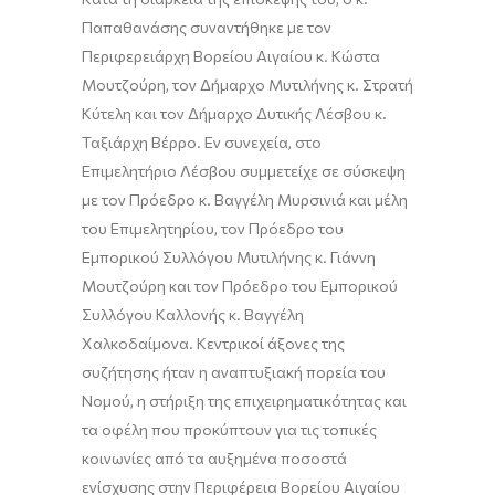
Παπαθανάσης συναντήθηκε με τον
Περιφερειάρχη Βορείου Αιγαίου κ. Κώστα
Μουτζούρη, τον Δήμαρχο Μυτιλήνης κ. Στρατή
Κύτελη και τον Δήμαρχο Δυτικής Λέσβου κ.
Ταξιάρχη Βέρρο. Εν συνεχεία, στο
Επιμελητήριο Λέσβου συμμετείχε σε σύσκεψη
με τον Πρόεδρο κ. Βαγγέλη Μυρσινιά και μέλη
του Επιμελητηρίου, τον Πρόεδρο του
Εμπορικού Συλλόγου Μυτιλήνης κ. Γιάννη
Μουτζούρη και τον Πρόεδρο του Εμπορικού
Συλλόγου Καλλονής κ. Βαγγέλη
Χαλκοδαίμονα. Κεντρικοί άξονες της
συζήτησης ήταν η αναπτυξιακή πορεία του
Νομού, η στήριξη της επιχειρηματικότητας και
τα οφέλη που προκύπτουν για τις τοπικές
κοινωνίες από τα αυξημένα ποσοστά
ενίσχυσης στην Περιφέρεια Βορείου Αιγαίου