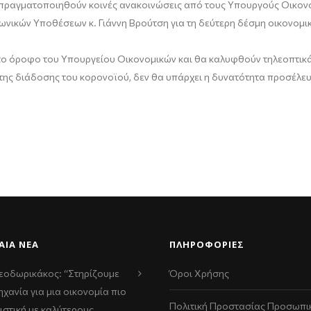
θα πραγματοποιηθούν κοινές ανακοινώσεις από τους Υπουργούς Οικον
νωνικών Υποθέσεων κ. Γιάννη Βρούτση για τη δεύτερη δέσμη οικονομι
το όροφο του Υπουργείου Οικονομικών και θα καλυφθούν τηλεοπτικά α
της διάδοσης του κορονοϊού, δεν θα υπάρχει η δυνατότητα προσέλ
ΑΊΑ ΝΈΑ
ΠΛΗΡΟΦΟΡΙΕΣ
εοδωρικάκος: “Στηρίζουμε
Όροι Χρήσης
ηχανία για μια οικονομία πιο
Πολιτική Προστασίας Προσωπι
ιστική με καλύτερους