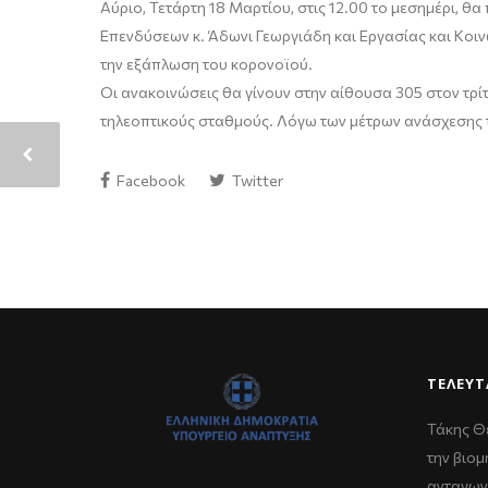
Αύριο, Τετάρτη 18 Μαρτίου, στις 12.00 το μεσημέρι, 
Επενδύσεων κ. Άδωνι Γεωργιάδη και Εργασίας και Κοι
την εξάπλωση του κορονοϊού.
Οι ανακοινώσεις θα γίνουν στην αίθουσα 305 στον τρί
τηλεοπτικούς σταθμούς. Λόγω των μέτρων ανάσχεσης 
Facebook
Twitter
ΤΕΛΕΥΤ
Τάκης Θ
την βιομ
ανταγων