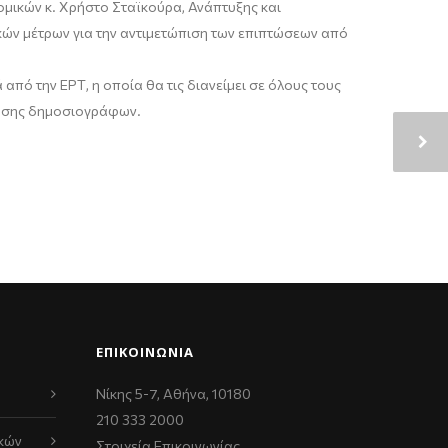
ομικών κ. Χρήστο Σταϊκούρα, Ανάπτυξης και
κών μέτρων για την αντιμετώπιση των επιπτώσεων από
πό την ΕΡΤ, η οποία θα τις διανείμει σε όλους τους
ευσης δημοσιογράφων.
ΕΠΙΚΟΙΝΩΝΊΑ
Νίκης 5-7, Αθήνα, 10180
210 333 2000
κών
Στοιχεία Επικοινωνίας