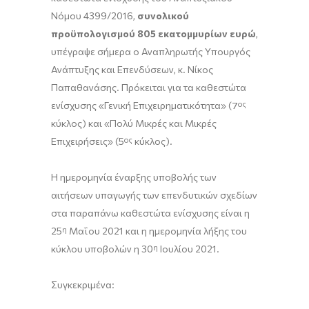
Νόμου 4399/2016,
συνολικού
προϋπολογισμού 805 εκατομμυρίων ευρώ
,
υπέγραψε σήμερα ο Αναπληρωτής Υπουργός
Ανάπτυξης και Επενδύσεων, κ. Νίκος
Παπαθανάσης. Πρόκειται για τα καθεστώτα
ενίσχυσης «Γενική Επιχειρηματικότητα» (7
ος
κύκλος) και «Πολύ Μικρές και Μικρές
Επιχειρήσεις» (5
ος
κύκλος).
Η ημερομηνία έναρξης υποβολής των
αιτήσεων υπαγωγής των επενδυτικών σχεδίων
στα παραπάνω καθεστώτα ενίσχυσης είναι η
25
η
Μαΐου 2021 και η ημερομηνία λήξης του
κύκλου υποβολών η 30
η
Ιουλίου 2021.
Συγκεκριμένα: