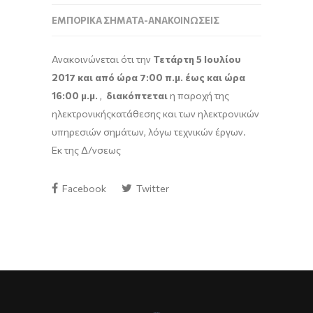
ΕΜΠΟΡΙΚΆ ΣΉΜΑΤΑ-ΑΝΑΚΟΙΝΏΣΕΙΣ
Ανακοινώνεται ότι την
Τετάρτη 5 Ιουλίου
2017 και από ώρα 7:00 π.μ. έως και ώρα
16:00 μ.μ.
,
διακόπτεται
η παροχή της
ηλεκτρονικής
κατάθεσης και των ηλεκτρονικών
υπηρεσιών σημάτων, λόγω τεχνικών έργων.
Εκ της Δ/νσεως
Facebook
Twitter