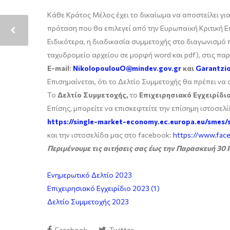
Κάθε Κράτος Μέλος έχει το δικαίωμα να αποστείλει γι
πρόταση που θα επιλεγεί από την Ευρωπαϊκή Κριτική Ε
Ειδικότερα, η διαδικασία συμμετοχής στο διαγωνισμό
ταχυδρομείο αρχείου σε μορφή word και pdf), στις πα
E-mail:
NikolopoulouO@mindev.gov.gr
και
Garantzio
Επισημαίνεται, ότι το Δελτίο Συμμετοχής θα πρέπει ν
Το
Δελτίο Συμμετοχής,
το
Επιχειρησιακό Εγχειρίδι
Επίσης, μπορείτε να επισκεφτείτε την επίσημη ιστοσε
https://single-market-economy.ec.europa.eu/smes
και την ιστοσελίδα μας στο facebook:
https://www.fac
Περιμένουμε τις αιτήσεις σας
έως την Παρασκευή 30 
Ενημερωτικό Δελτίο 2023
Επιχειρησιακό Εγχειρίδιο 2023 (1)
Δελτίο Συμμετοχής 2023
Facebook
Twitter