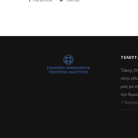
ΤΕΛΕΥΤ
Τάκης Θ
στην εθν
μας με 
την Άμυ
7 Αυγού