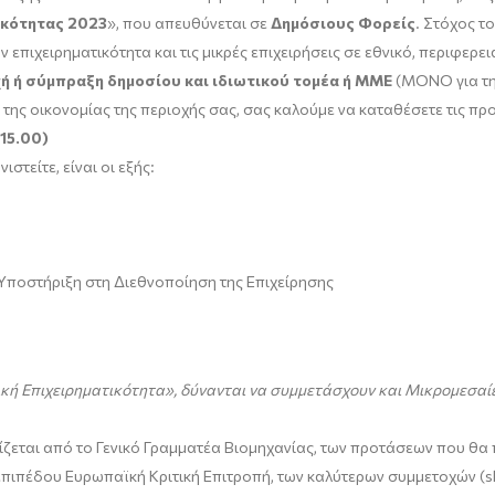
ικότητας 202
3
», που απευθύνεται σε
Δημόσιους Φορείς
. Στόχος τ
πιχειρηματικότητα και τις μικρές επιχειρήσεις σε εθνικό, περιφερει
χή ή σύμπραξη δημοσίου και ιδιωτικού τομέα
ή ΜΜΕ
(ΜΟΝΟ για τη
 της οικονομίας της περιοχής σας, σας καλούμε να καταθέσετε τις πρ
15.00)
στείτε, είναι οι εξής:
 Υποστήριξη στη Διεθνοποίηση της Επιχείρησης
ική Επιχειρηματικότητα», δύνανται να συμμετάσχουν και Μικρομεσαίε
ορίζεται από το Γενικό Γραμματέα Βιομηχανίας, των προτάσεων που θ
πιπέδου Ευρωπαϊκή Κριτική Επιτροπή, των καλύτερων συμμετοχών (sho