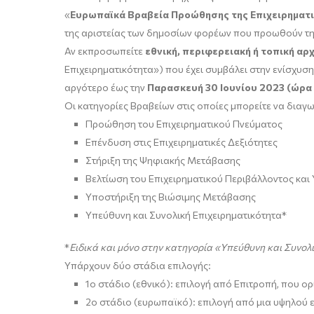
«
Ευρωπαϊκά Βραβεία Προώθησης της Επιχειρηματ
της αριστείας των δημοσίων φορέων που προωθούν την ε
Αν εκπροσωπείτε
εθνική, περιφερειακή ή τοπική αρ
Επιχειρηματικότητα») που έχει συμβάλει στην ενίσχυση
αργότερο έως την
Παρασκευή
30
Ιου
ν
ίου 202
3
(ώρα 
Οι κατηγορίες Βραβείων στις οποίες μπορείτε να διαγωνι
Προώθηση του Επιχειρηματικού Πνεύματος
Επένδυση στις Επιχειρηματικές Δεξιότητες
Στήριξη της Ψηφιακής Μετάβασης
Βελτίωση του Επιχειρηματικού Περιβάλλοντος και
Υποστήριξη της Βιώσιμης Μετάβασης
Υπεύθυνη και Συνολική Επιχειρηματικότητα*
*
Ειδικά και μόνο στην κατηγορία «Υπεύθυνη και Συνολ
Υπάρχουν δύο στάδια επιλογής:
1ο στάδιο (εθνικό): επιλογή από Επιτροπή, που 
2ο στάδιο (ευρωπαϊκό): επιλογή από μια υψηλού ε