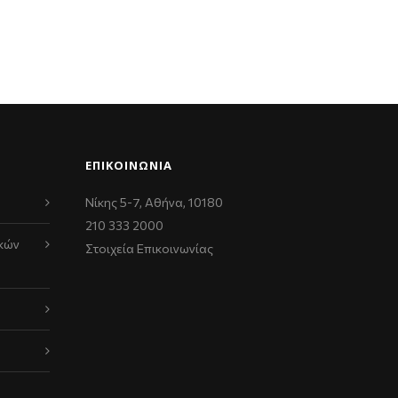
ΕΠΙΚΟΙΝΩΝΊΑ
Νίκης 5-7, Αθήνα, 10180
210 333 2000
κών
Στοιχεία Επικοινωνίας