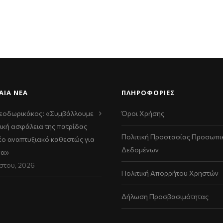
ΑΊΑ ΝΈΑ
ΠΛΗΡΟΦΟΡΙΕΣ
εοδωρικάκος: «Συμβάλλουμε
Όροι Χρήσης
ική ασφάλεια της πατρίδας
Πολιτική Προστασίας Προσωπι
νέο αναπτυξιακό καθεστώς για
Δεδομένων
να»
στου, 2026
Πολιτική Απορρήτου Χρηστών
Δήλωση Προσβασιμότητας