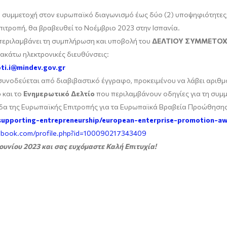
α συμμετοχή στον ευρωπαϊκό διαγωνισμό έως δύο (2) υποψηφιότητες,
πιτροπή, θα βραβευθεί το Νοέμβριο 2023 στην Ισπανία.
 περιλαμβάνει τη συμπλήρωση και υποβολή του
ΔΕΛΤΙΟΥ ΣΥΜΜΕΤΟ
ρακάτω ηλεκτρονικές διευθύνσεις:
ti.i@mindev.gov.gr
α συνοδεύεται από διαβιβαστικό έγγραφο, προκειμένου να λάβει αρι
ο
και το
Ενημερωτικό Δελτίο
που περιλαμβάνουν οδηγίες για τη συμμ
λίδα της Ευρωπαϊκής Επιτροπής για τα Ευρωπαϊκά Βραβεία Προώθησης
/supporting-entrepreneurship/european-enterprise-promotion-a
ebook.com/profile.php?id=100090217343409
Ιουνίου 2023
και σας ευχόμαστε Καλή Επιτυχία!