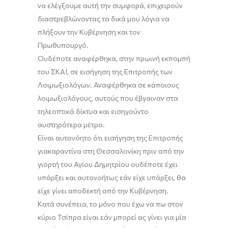
να ελέγξουμε αυτή την συμφορά,
επιχειρούν
διαστρεβλώνοντας τα δικά μου λόγια να
πλήξουν την Κυβέρνηση και τον
Πρωθυπουργό.
Ουδέποτε αναφέρθηκα
,
στην πρωινή εκπομπή
του ΣΚΑΪ
,
σε εισήγηση της Επιτροπής των
Λοιμωξιολόγων. Αναφέρθηκα σε κάποιους
λοιμωξιολόγους, α
υτούς που έβγαιναν στα
τηλεοπτικά δίκτυα και εισηγούντο
αυστηρότερα μέτρα.
Είναι αυτονόητο ότι εισήγηση της Επιτροπής
για
καραντίνα στη
Θεσσαλονίκη πριν
από την
γιορτή του Αγίου Δημητρίου
ουδέποτε έχει
υπάρξει και αυτονοήτως εάν είχε υπάρξει, θα
είχε γίνει αποδεκτή από την Κυβέρνηση.
Κατά συνέπεια, το μόνο που έχω να πω στον
κύριο Τσίπρα είναι εάν μπορεί ας γίνει για μία