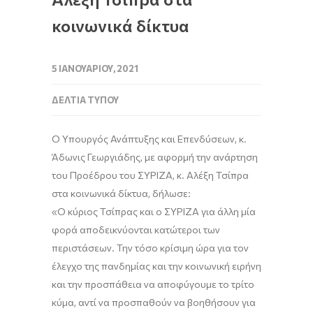
κοινωνικά δίκτυα
5 ΙΑΝΟΥΑΡΊΟΥ, 2021
ΔΕΛΤΊΑ ΤΎΠΟΥ
Ο Υπουργός Ανάπτυξης και Επενδύσεων, κ.
Άδωνις Γεωργιάδης
, με αφορμή την ανάρτηση
του Προέδρου του ΣΥΡΙΖΑ, κ. Αλέξη Τσίπρα
στα κοινωνικά δίκτυα, δήλωσε:
«
Ο κύριος Τσίπρας και ο ΣΥΡΙΖΑ για άλλη μία
φορά αποδεικνύονται κατώτεροι των
περιστάσεων.
Τ
ην τόσο κρίσιμη ώρα για τον
έλεγχο της πανδημίας και την κοινωνική ειρήνη
και την προσπάθεια να αποφύγουμε το
τρίτο
κύμα, αντί να προσπαθούν να βοηθήσουν
για