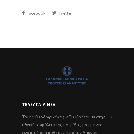
Facebook
Twitter
ΤΕΛΕΥΤΑΊΑ ΝΈΑ
Τάκης Θεοδωρικάκος: «Συμβάλλουμε στην
εθνική ασφάλεια της πατρίδας μας με νέο
αναπτυξιακό καθεστώς για την Άμυνα»