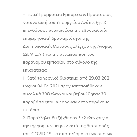
Η
Γενική Γραμματεία Εμπορίου & Προστασίας
Καταναλωτή
του
Υπουργείο
υ
Ανάπτυξης &
Επενδύσεων
ανακοινώνει
την
εβδομαδι
αία
επιχειρησιακή δραστηριότητα
της
Διυπηρεσιακής
Μονάδας Ελέγχου της Αγοράς
(ΔΙ.Μ.Ε.Α.)
για την αντιμετώπιση του
παρ
άνομου
εμπορίου στο σύνολο της
επικράτειας
:
1.
Κατά το χρονικό διάστημα από
2
9
.
0
3
.202
1
έως
και
04
.
0
4
.202
1
πραγματοποιήθηκαν
συνολικά
3
08
έλεγχοι
και βεβαιώθηκαν
30
παραβάσεις
που αφορούσ
αν
σ
το παράνομο
εμπόριο.
2.
Παράλληλα,
διεξήχθησαν
372
έλεγχοι
για
την τήρηση των μέτρων κατά της διασποράς
του COVID-19
, τα αποτελέσματα των οποίων