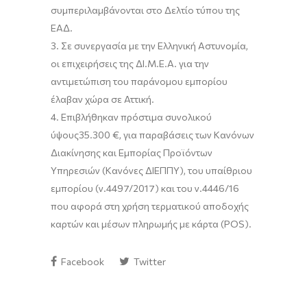
συμπεριλαμβάνονται στο Δελτίο τύπου της
ΕΑΔ.
3.
Σε συνεργασία με την Ελληνική Αστυνομί
α
,
οι επιχειρήσεις
της
ΔΙ.Μ.Ε.Α. για την
αντιμετώπισ
η του παράνομου εμπορίου
έλαβαν
χώρα
σε
Αττική
.
4.
Επ
ι
βλήθη
κ
αν
πρόστιμα συνολικού
ύψους
35
.
3
00
€
,
για
παραβάσεις των Κανόνων
Διακίνησης και Εμπορίας Προϊόντων
Υπηρεσιών (Κανόνες ΔΙΕΠΠΥ
),
του υπαίθριου
εμπορίου (ν.4497/2017)
και
του ν.4446/16
που αφορά στη χρήση τερματικού αποδοχής
καρτών και μέσων πληρωμής με κάρτα (POS)
.
Facebook
Twitter