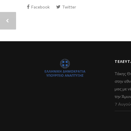
Facebook
Twitter
ΤΕΛΕΥΤ
Τάκης Θ
στην εθν
μας με 
την Άμυ
7 Αυγού