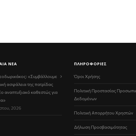
ΑΊΑ ΝΈΑ
ΠΛΗΡΟΦΟΡΙΕΣ
εοδωρικάκος: «Συμβάλλουμε
Όροι Χρήσης
ική ασφάλεια της πατρίδας
Πολιτική Προστασίας Προσωπι
νέο αναπτυξιακό καθεστώς για
Δεδομένων
να»
στου, 2026
Πολιτική Απορρήτου Χρηστών
Δήλωση Προσβασιμότητας